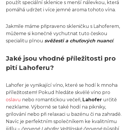
použít speciální sklenice s menší nálevkou, která
pomáhá udržet i více jemné aroma tohoto vína.
Jakmile máme připraveno skleničku s Lahoferem,
můžeme si konečně vychutnat tuto českou
specialitu plnou
svěžesti a chuťových nuancí
.
Jaké jsou vhodné příležitosti pro
pití Lahoferu?
Lahofer je vynikající víno, které se hodí k mnoha
příležitostem! Pokud hledáte skvělé víno pro
oslavu
nebo romantickou večeři,
Lahofer
určitě
nezklame. Výborně se také hodí na pikniky,
grilování nebo při relaxaci u bazénu či na zahradě.
Navíc je perfektním společníkem ke kvalitnímu
jídlu –
červené Lahofer Veltlínské červené
působí