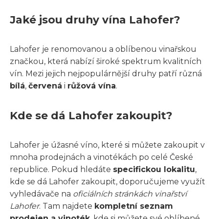
Jaké jsou druhy vína Lahofer?
Lahofer je renomovanou a oblíbenou vinařskou
značkou, která nabízí široké spektrum kvalitních
vín. Mezi jejich nejpopulárnější druhy patří různá
bílá
,
červená
i
růžová vína
.
Kde se dá Lahofer zakoupit?
Lahofer je úžasné víno, které si můžete zakoupit v
mnoha prodejnách a vinotékách po celé České
republice. Pokud hledáte
specifickou lokalitu
,
kde se dá Lahofer zakoupit, doporučujeme využít
vyhledávače na
oficiálních stránkách vinařství
Lahofer
. Tam najdete
kompletní seznam
prodejen a vinoték
, kde si můžete své oblíbené