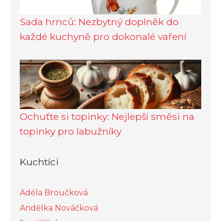
Sada hrnců: Nezbytný doplněk do
každé kuchyně pro dokonalé vaření
Ochuťte si topinky: Nejlepší směsi na
topinky pro labužníky
Kuchtíci
Adéla Broučková
Andělka Nováčková