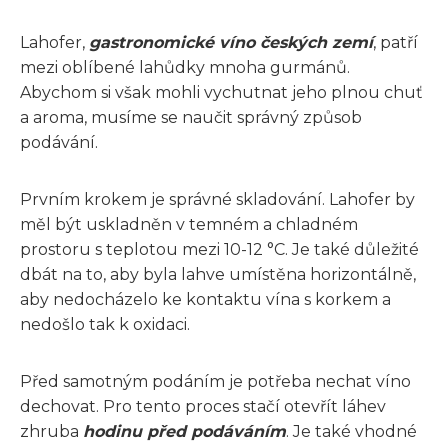
Lahofer,
gastronomické víno českých zemí
, patří
mezi oblíbené lahůdky mnoha gurmánů.
Abychom si však mohli vychutnat jeho plnou chuť
a aroma, musíme se naučit správný způsob
podávání.
Prvním krokem je správné skladování. Lahofer by
měl být uskladněn v temném a chladném
prostoru s teplotou mezi 10-12 °C. Je také důležité
dbát na to, aby byla lahve umístěna horizontálně,
aby nedocházelo ke kontaktu vína s korkem a
nedošlo tak k oxidaci.
Před samotným podáním je potřeba nechat víno
dechovat. Pro tento proces stačí otevřít láhev
zhruba
hodinu před podáváním
. Je také vhodné