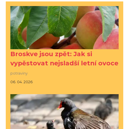
Broskve jsou zpět: Jak si
vypěstovat nejsladší letní ovoce
potraviny
06. 04. 2026