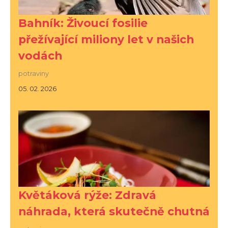
Bahník: Živoucí fosilie
přežívající miliony let v našich
vodách
potraviny
05. 02. 2026
Květáková rýže: Zdravá
náhrada, která skutečně chutná