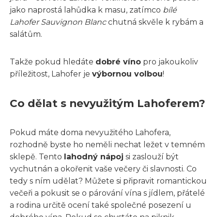
jako naprostá lahůdka k masu, zatímco
bílé
Lahofer Sauvignon Blanc
chutná skvěle k rybám a
salátům.
Takže pokud hledáte
dobré víno
pro jakoukoliv
příležitost, Lahofer je
výbornou volbou
!
Co dělat s nevyužitým Lahoferem?
Pokud máte doma nevyužitého Lahofera,
rozhodně byste ho neměli nechat ležet v temném
sklepě. Tento
lahodný nápoj
si zaslouží být
vychutnán a okořenit vaše večery či slavnosti. Co
tedy s ním udělat? Můžete si připravit romantickou
večeři a pokusit se o párování vína s jídlem, přátelé
a rodina určitě ocení také společné posezení u