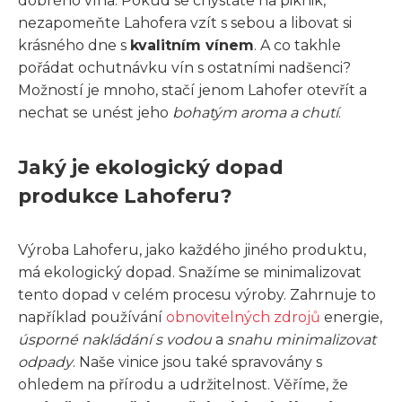
dobrého vína. Pokud se chystáte na piknik,
nezapomeňte Lahofera vzít s sebou a libovat si
krásného dne s
kvalitním vínem
. A co takhle
pořádat ochutnávku vín s ostatními nadšenci?
Možností je mnoho, stačí jenom Lahofer otevřít a
nechat se unést jeho
bohatým aroma a chutí
.
Jaký je ekologický dopad
produkce Lahoferu?
Výroba Lahoferu, jako každého jiného produktu,
má ekologický dopad. Snažíme se minimalizovat
tento dopad v celém procesu výroby. Zahrnuje to
například používání
obnovitelných zdrojů
energie,
úsporné nakládání s vodou
a
snahu minimalizovat
odpady
. Naše vinice jsou také spravovány s
ohledem na přírodu a udržitelnost. Věříme, že