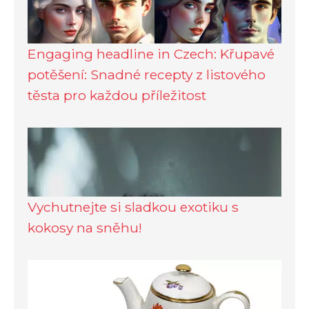
Engaging headline in Czech: Křupavé
potěšení: Snadné recepty z listového
těsta pro každou příležitost
Vychutnejte si sladkou exotiku s
kokosy na sněhu!