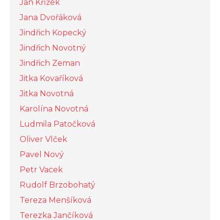
Jan Křížek
Jana Dvořáková
Jindřich Kopecký
Jindřich Novotný
Jindřich Zeman
Jitka Kovaříková
Jitka Novotná
Karolína Novotná
Ludmila Patočková
Oliver Vlček
Pavel Nový
Petr Vacek
Rudolf Brzobohatý
Tereza Menšíková
Terezka Jančíková