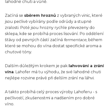
lahodné chuti a vůně.
Začíná se
sběrem hroznů
z vybraných vinic, které
jsou pečlivě vybírány podle odrůdy a stupně
zralosti. Poté jsou hrozny rychle převezeny do
sklepa, kde se probíhá proces lisování. Po oddělení
šťávy od pevných částí začíná
fermentace
, během
které se mohou do vína dostat specifické aroma a
chuťové tóny.
Dalším důležitým krokem je pak
lahvování a zrání
vína
. Lahofer má tu výhodu, že své lahodné chuti
nejlépe rozvine právě při delším zrání na láhvi.
A takto probíhá celý proces výroby Lahoferu - s
pečlivostí, zkušenostmi a nadšením pro dobré
víno.