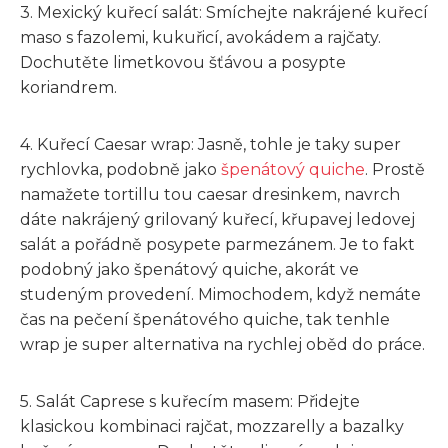
3. Mexický kuřecí salát: Smíchejte nakrájené kuřecí
maso s fazolemi, kukuřicí, avokádem a rajčaty.
Dochutěte limetkovou šťávou a posypte
koriandrem.
4. Kuřecí Caesar wrap: Jasně, tohle je taky super
rychlovka, podobně jako
špenátový quiche
. Prostě
namažete tortillu tou caesar dresinkem, navrch
dáte nakrájený grilovaný kuřecí, křupavej ledovej
salát a pořádně posypete parmezánem. Je to fakt
podobný jako špenátový quiche, akorát ve
studeným provedení. Mimochodem, když nemáte
čas na pečení špenátového quiche, tak tenhle
wrap je super alternativa na rychlej oběd do práce.
5. Salát Caprese s kuřecím masem: Přidejte
klasickou kombinaci rajčat, mozzarelly a bazalky