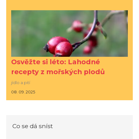
Osvěžte si léto: Lahodné
recepty z mořských plodů
jídlo a pití
08. 09. 2025
Co se dá sníst