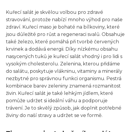
Kuřecí salát je skvělou volbou pro zdravé
stravování, protože nabízí mnoho výhod pro naše
zdraví. Kuřecí maso je bohaté na bílkoviny, které
jsou důležité pro růst a regeneraci svalů. Obsahuje
také železo, které pomáhá při tvorbě červených
krvinek a dodává energii. Díky nízkému obsahu
nasycených tuků je kuřecí salát vhodný i pro lidi s
vysokým cholesterolu. Zelenina, kterou přidáme
do salátu, poskytuje vlákninu, vitaminy a minerály
nezbytné pro správnou funkci organismu. Pestrá
kombinace barev zeleniny znamená rozmanitost
živin. Kuřecí salát je také lehkým jídlem, které
pomůže udržet si ideální váhu a podporuje
trávení. Je to skvělý způsob, jak doplnit potřebné
živiny do naší stravy a udržet se ve formě.