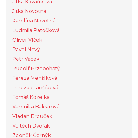
Jitka Kovaříková
Jitka Novotná
Karolína Novotná
Ludmila Patočková
Oliver Vlček
Pavel Nový
Petr Vacek
Rudolf Brzobohatý
Tereza Menšíková
Terezka Jančíková
Tomáš Kozelka
Veronika Balcarová
Vladan Brouček
Vojtěch Dvořák
Zdeněk Černýk