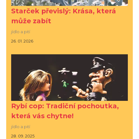
Starček převislý: Krása, která
může zabít
jídlo a pití
26. 01. 2026
Rybí cop: Tradiční pochoutka,
která vás chytne!
jídlo a pití
28. 09. 2025