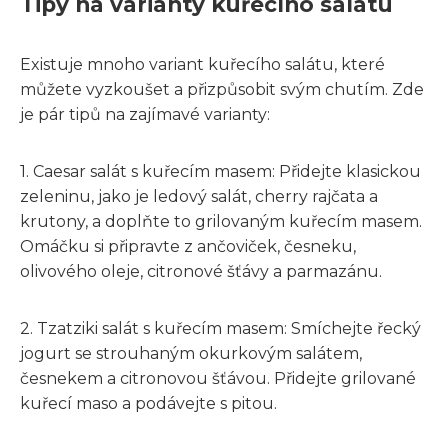
Tipy na varianty kuřecího salátu
Existuje mnoho variant kuřecího salátu, které
můžete vyzkoušet a přizpůsobit svým chutím. Zde
je pár tipů na zajímavé varianty:
1. Caesar salát s kuřecím masem: Přidejte klasickou
zeleninu, jako je ledový salát, cherry rajčata a
krutony, a doplňte to grilovaným kuřecím masem.
Omáčku si připravte z ančoviček, česneku,
olivového oleje, citronové šťávy a parmazánu.
2. Tzatziki salát s kuřecím masem: Smíchejte řecký
jogurt se strouhaným okurkovým salátem,
česnekem a citronovou šťávou. Přidejte grilované
kuřecí maso a podávejte s pitou.