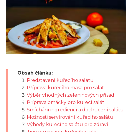
Obsah článku:
Představení kuřecího salátu
Příprava kuřecího masa pro salát
Výběr vhodných zeleninových přísad
Příprava omáčky pro kuřecí salát
Smíchání ingrediencí a dochucení salátu
Možnosti servírování kuřecího salátu
Výhody kuřecího salátu pro zdraví
Tipy na varianty kuřecího salátu