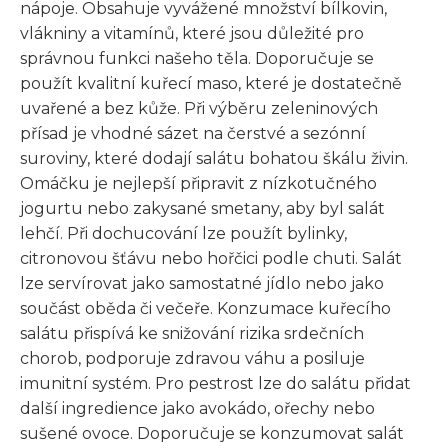
nápoje. Obsahuje vyvážené množství bílkovin,
vlákniny a vitamínů, které jsou důležité pro
správnou funkci našeho těla. Doporučuje se
použít kvalitní kuřecí maso, které je dostatečně
uvařené a bez kůže. Při výběru zeleninových
přísad je vhodné sázet na čerstvé a sezónní
suroviny, které dodají salátu bohatou škálu živin.
Omáčku je nejlepší připravit z nízkotučného
jogurtu nebo zakysané smetany, aby byl salát
lehčí. Při dochucování lze použít bylinky,
citronovou šťávu nebo hořčici podle chuti. Salát
lze servírovat jako samostatné jídlo nebo jako
součást oběda či večeře. Konzumace kuřecího
salátu přispívá ke snižování rizika srdečních
chorob, podporuje zdravou váhu a posiluje
imunitní systém. Pro pestrost lze do salátu přidat
další ingredience jako avokádo, ořechy nebo
sušené ovoce. Doporučuje se konzumovat salát