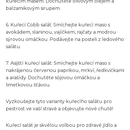
kuřecím masem. Dochutěte olivovým olejem a
balzamikovým sirupem.
6. Kuřecí Cobb salát: Smíchejte kuřecí maso s
avokádem, slaninou, vajíčkem, rajčaty a modrou
sýrovou omáčkou. Podávejte na posteli z ledového
salátu.
7. Asijští kuřecí salát: Smíchejte kuřecí maso s
nakrájenou červenou paprikou, mrkví, ředkvičkami
a arašídy. Dochutěte sójovou omáčkou a
limetkovou šťávou.
Vyzkoušejte tyto varianty kuřecího salátu pro
pestrost ve vaší stravě a objevujte nové chutě!
Kuřecí salát je skvělou volbou pro zdravé jídlo a