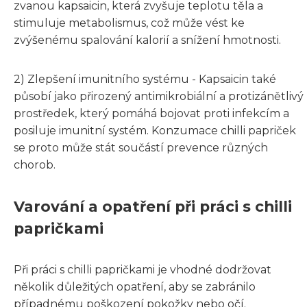
zvanou kapsaicin, která zvyšuje teplotu těla a
stimuluje metabolismus, což může vést ke
zvýšenému spalování kalorií a snížení hmotnosti.
2) Zlepšení imunitního systému - Kapsaicin také
působí jako přirozený antimikrobiální a protizánětlivý
prostředek, který pomáhá bojovat proti infekcím a
posiluje imunitní systém. Konzumace chilli papriček
se proto může stát součástí prevence různých
chorob.
Varování a opatření při práci s chilli
papričkami
Při práci s chilli papričkami je vhodné dodržovat
několik důležitých opatření, aby se zabránilo
případnému poškození pokožky nebo očí.