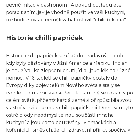
pevné místo v gastronomii. A pokud potřebujete
poradit s tím, jak je vhodně použít ve vaší kuchyni,
rozhodně byste neměli váhat oslovit "chili doktora".
Historie chilli papriček
Historie chilli papriček sahá až do pradávných dob,
kdy byly pěstovány v Jižní Americe a Mexiku. Indiáni
je používali ke zlepšení chuti jídla i jako lék na různé
nemoci. V 16. století se chilli papričky dostaly do
Evropy díky objevitelům Nového světa a staly se
rychle populární jako koření. Postupně se rozšířily po
celém světě, přičemž každá země si přizpůsobila svou
vlastní verzi pokrmů s chilli papričkami. Dnes jsou tyto
ostré plody neodmyslitelnou součástí mnoha
kuchyní a jsou často používány i v omáčkách a
kořenících směsích. Jejich zdravotní přínos spočívá v