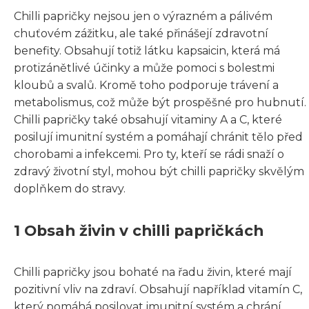
Chilli papričky nejsou jen o výrazném a pálivém
chuťovém zážitku, ale také přinášejí zdravotní
benefity. Obsahují totiž látku kapsaicin, která má
protizánětlivé účinky a může pomoci s bolestmi
kloubů a svalů. Kromě toho podporuje trávení a
metabolismus, což může být prospěšné pro hubnutí.
Chilli papričky také obsahují vitaminy A a C, které
posilují imunitní systém a pomáhají chránit tělo před
chorobami a infekcemi. Pro ty, kteří se rádi snaží o
zdravý životní styl, mohou být chilli papričky skvělým
doplňkem do stravy.
1 Obsah živin v chilli papričkách
Chilli papričky jsou bohaté na řadu živin, které mají
pozitivní vliv na zdraví. Obsahují například vitamín C,
který pomáhá posilovat imunitní systém a chrání