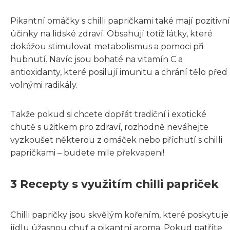
Pikantní omáčky s chilli papričkami také mají pozitivní
účinky na lidské zdraví. Obsahují totiž látky, které
dokážou stimulovat metabolismus a pomoci při
hubnutí. Navíc jsou bohaté na vitamín C a
antioxidanty, které posilují imunitu a chrání tělo před
volnými radikály.
Takže pokud si chcete dopřát tradiční i exotické
chutě s užitkem pro zdraví, rozhodně neváhejte
vyzkoušet některou z omáček nebo příchutí s chilli
papričkami – budete mile překvapeni!
3 Recepty s využitím chilli papriček
Chilli papričky jsou skvělým kořením, které poskytuje
jídlu úžasnou chuť a pikantní aroma. Pokud patříte