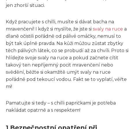
jen zhorší situaci.
Když pracujete s chilli, musíte si dávat bacha na
mravenčení! I když si myslíte, že jste si
svaly na ruce
a
dlaně očistili pořádně od pálivé omáčky, nemusí to
být tak úplně pravda. Na kůži můžou zůstat zbytky
těch pálivých látek, co se probudí až za chvíli. Proto si
hlídejte svoje svaly na ruce a pokud začnete cítit
takový ten nepříjemný pocit mravenčení nebo
svědění, běžte si okamžitě umýt svaly na ruce
pořádně pod tekoucí vodou. Fakt se to vyplatí, věřte
mi!
Pamatujte si tedy – s chilli papričkami je potřeba
nakládat opatrně a s respektem!
1 Bezpečnostní opatření při