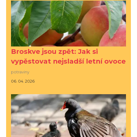
Broskve jsou zpět: Jak si
vypěstovat nejsladší letní ovoce
potraviny
06. 04. 2026