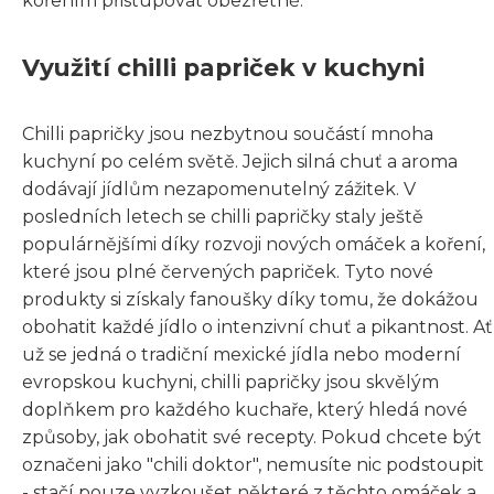
kořením přistupovat obezřetně.
Využití chilli papriček v kuchyni
Chilli papričky jsou nezbytnou součástí mnoha
kuchyní po celém světě. Jejich silná chuť a aroma
dodávají jídlům nezapomenutelný zážitek. V
posledních letech se chilli papričky staly ještě
populárnějšími díky rozvoji nových omáček a koření,
které jsou plné červených papriček. Tyto nové
produkty si získaly fanoušky díky tomu, že dokážou
obohatit každé jídlo o intenzivní chuť a pikantnost. Ať
už se jedná o tradiční mexické jídla nebo moderní
evropskou kuchyni, chilli papričky jsou skvělým
doplňkem pro každého kuchaře, který hledá nové
způsoby, jak obohatit své recepty. Pokud chcete být
označeni jako "chili doktor", nemusíte nic podstoupit
- stačí pouze vyzkoušet některé z těchto omáček a