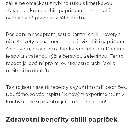
zalijeme omáčkou z rybího tuku s limetkovou
šťávou, cukrem a chilli papričkami. Tento salát je
rychlý na přípravu a skvěle chutná.
Posledním receptem jsou pikantní chilli krevety s
rýží. Krevety osmahneme na pánvi s chilli papričkami,
česnekem, zázvorem a řapíkatým celerem. Podáme
je spolu s vařenou rýží a čerstvou zeleninou. Tento
recept je ideální pro milovníky ostřejších jídel a
určitě si ho oblíbíte.
Tak to jsou naše tři recepty s využitím chilli papriček.
Doufáme, že vás inspirují k novým experimentům v
kuchyni a že si pikantní jídla užijete naplno!
Zdravotní benefity chilli papriček