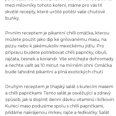
mezi milovníky tohoto koření, máme pro vás tři
skvělé recepty, které určitě potěší vaše chuťové
buňky.
Prvním receptem je pikantní chilli omáčka, kterou
můžete použít jako dip ke grilovanému masu, na
pizzu nebo k jakémukoliv mexickému jídlu. Pro
přípravu budete potřebovat chilli papričky, cibuli,
rajčata, česnek a koriandr. Vše smíchejte dohromady
a nechte vařit asi 10 minut na mírném ohni. Omáčka
bude lahodně pikantní a plná exotických chutí.
Druhým receptem je thajský salát s kuřecím masem
a chilli papričkami. Tento salát je osvěžující a zdravý
způsob, jak si doplnit denní dávku vitaminů i bílkovin.
Kuřecí maso podusíme spolu s chilli papričkami,
přidáme nakrájenou mrkev, rajče a ředkvičky. Salát