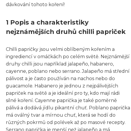
dávkování tohoto koření!
1 Popis a charakteristiky
nejznámějších druhů chilli papriček
Chilli papričky jsou velmi oblíbeným kořením a
ingrediencí v omáčkách po celém světě. Nejznámější
druhy chilli jsou například jalapeño, habanero,
cayenne, poblano nebo serrano. Jalapeño má střední
pálivost a je často používán na nachos nebo do
guacamole. Habanero je jednou z nejpálivějších
papriček na světě a je ideální pro ty, kdo mají rádi
silné koření. Cayenne paprička je také poměrně
pálivá a dodává jídlu pikantní chuť. Poblano paprička
má oválný tvar a mírnou chuť, která se hodí do
různých pokrmů od polévek až po masové recepty.
Serrano paprička je menší než jalapeño a má