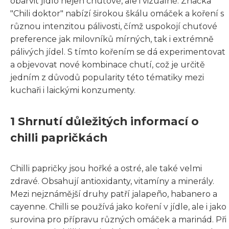
obarvit jídlo nejen chuťově, ale i vizuálně. Značka
"Chili doktor" nabízí širokou škálu omáček a koření s
různou intenzitou pálivosti, čímž uspokojí chuťové
preference jak milovníků mírných, tak i extrémně
pálivých jídel. S tímto kořením se dá experimentovat
a objevovat nové kombinace chutí, což je určitě
jedním z důvodů popularity této tématiky mezi
kuchaři i laickými konzumenty.
1 Shrnutí důležitých informací o
chilli papričkách
Chilli papričky jsou hořké a ostré, ale také velmi
zdravé. Obsahují antioxidanty, vitamíny a minerály.
Mezi nejznámější druhy patří jalapeño, habanero a
cayenne. Chilli se používá jako koření v jídle, ale i jako
surovina pro přípravu různých omáček a marinád. Při