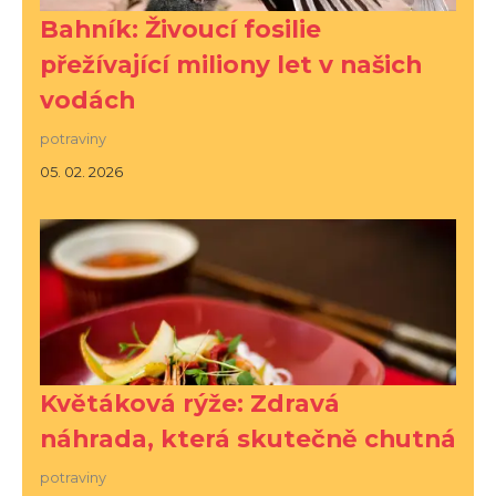
Bahník: Živoucí fosilie
přežívající miliony let v našich
vodách
potraviny
05. 02. 2026
Květáková rýže: Zdravá
náhrada, která skutečně chutná
potraviny