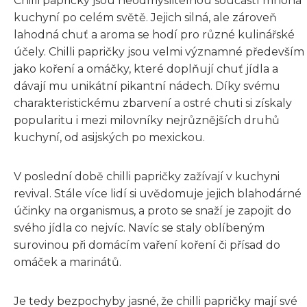
Chilli papričky jsou neodmyslitelnou součástí mnoha
kuchyní po celém světě. Jejich silná, ale zároveň
lahodná chuť a aroma se hodí pro různé kulinářské
účely. Chilli papričky jsou velmi významné především
jako koření a omáčky, které doplňují chuť jídla a
dávají mu unikátní pikantní nádech. Díky svému
charakteristickému zbarvení a ostré chuti si získaly
popularitu i mezi milovníky nejrůznějších druhů
kuchyní, od asijských po mexickou.
V poslední době chilli papričky zažívají v kuchyni
revival. Stále více lidí si uvědomuje jejich blahodárné
účinky na organismus, a proto se snaží je zapojit do
svého jídla co nejvíc. Navíc se staly oblíbeným
surovinou při domácím vaření koření či přísad do
omáček a marinátů.
Je tedy bezpochyby jasné, že chilli papričky mají své