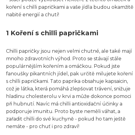
koření s chilli papričkami a vaše jídla budou okamžitě
nabité energií a chutí!
1 Koření s chilli papričkami
Chilli papričky jsou nejen velmi chutné, ale také mají
mnoho zdravotních výhod. Proto se stávají stále
populárnějším kořením a omáčkou. Pokud jste
fanoušky pikantních jídel, pak určitě milujete koření
s chilli papričkami. Tato paprika obsahuje kapsaicin,
což je látka, která pomáhá zlepšovat trávení, snižuje
hladinu cholesterolu v krvi a může dokonce pomoci
při hubnutí. Navíc má chilli antioxidační účinky a
podporuje imunitu. Proto byste neměli váhat, a
zařadit chilli do své kuchyně - pokud ho tam ještě
nemáte - pro chuť i pro zdraví!