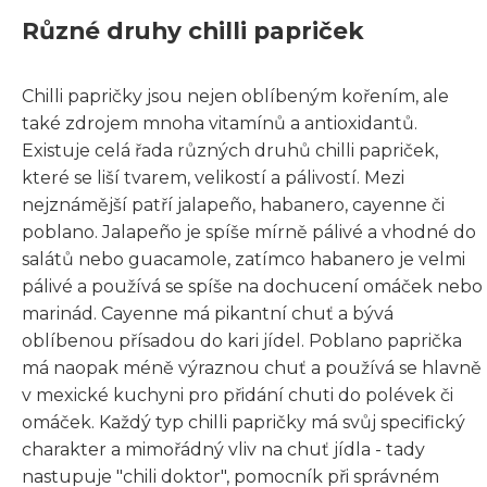
Různé druhy chilli papriček
Chilli papričky jsou nejen oblíbeným kořením, ale
také zdrojem mnoha vitamínů a antioxidantů.
Existuje celá řada různých druhů chilli papriček,
které se liší tvarem, velikostí a pálivostí. Mezi
nejznámější patří jalapeño, habanero, cayenne či
poblano. Jalapeño je spíše mírně pálivé a vhodné do
salátů nebo guacamole, zatímco habanero je velmi
pálivé a používá se spíše na dochucení omáček nebo
marinád. Cayenne má pikantní chuť a bývá
oblíbenou přísadou do kari jídel. Poblano paprička
má naopak méně výraznou chuť a používá se hlavně
v mexické kuchyni pro přidání chuti do polévek či
omáček. Každý typ chilli papričky má svůj specifický
charakter a mimořádný vliv na chuť jídla - tady
nastupuje "chili doktor", pomocník při správném