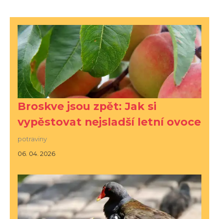
Broskve jsou zpět: Jak si
vypěstovat nejsladší letní ovoce
potraviny
06. 04. 2026