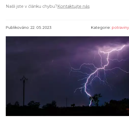
Našli jste v článku chybu?
Kontaktujte nás
Publikováno: 22. 05. 2023
Kategorie:
potraviny