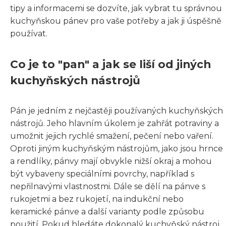
tipy a informacemi se dozvíte, jak vybrat tu správnou
kuchyňskou pánev pro vaše potřeby a jak ji úspěšně
používat.
Co je to "pan" a jak se liší od jiných
kuchyňských nástrojů
Pán je jedním z nejčastěji používaných kuchyňských
nástrojů. Jeho hlavním úkolem je zahřát potraviny a
umožnit jejich rychlé smažení, pečení nebo vaření.
Oproti jiným kuchyňským nástrojům, jako jsou hrnce
a rendlíky, pánvy mají obvykle nižší okraj a mohou
být vybaveny speciálními povrchy, například s
nepřilnavými vlastnostmi. Dále se dělí na pánve s
rukojetmi a bez rukojetí, na indukční nebo
keramické pánve a další varianty podle způsobu
použití. Pokud hledáte dokonalý kuchyňský nástroj