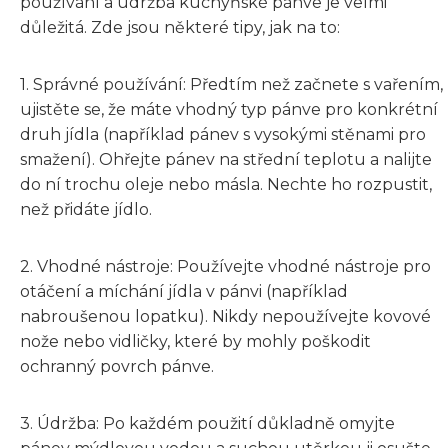
používání a údržba kuchyňské pánve je velmi
důležitá. Zde jsou některé tipy, jak na to:
1. Správné používání: Předtím než začnete s vařením,
ujistěte se, že máte vhodný typ pánve pro konkrétní
druh jídla (například pánev s vysokými stěnami pro
smažení). Ohřejte pánev na střední teplotu a nalijte
do ní trochu oleje nebo másla. Nechte ho rozpustit,
než přidáte jídlo.
2. Vhodné nástroje: Používejte vhodné nástroje pro
otáčení a míchání jídla v pánvi (například
nabroušenou lopatku). Nikdy nepoužívejte kovové
nože nebo vidličky, které by mohly poškodit
ochranný povrch pánve.
3. Údržba: Po každém použití důkladně omyjte