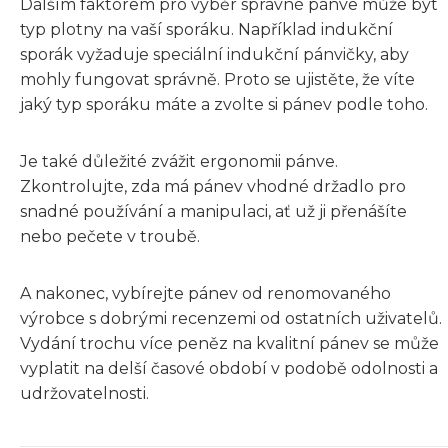
Dalším faktorem pro výběr správné pánve může být
typ plotny na vaší sporáku. Například indukční
sporák vyžaduje speciální indukční pánvičky, aby
mohly fungovat správně. Proto se ujistěte, že víte
jaký typ sporáku máte a zvolte si pánev podle toho.
Je také důležité zvážit ergonomii pánve.
Zkontrolujte, zda má pánev vhodné držadlo pro
snadné používání a manipulaci, ať už ji přenášíte
nebo pečete v troubě.
A nakonec, vybírejte pánev od renomovaného
výrobce s dobrými recenzemi od ostatních uživatelů.
Vydání trochu více peněz na kvalitní pánev se může
vyplatit na delší časové období v podobě odolnosti a
udržovatelnosti.