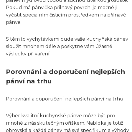
pánev mýdlovou vodou a suchou utěrkou ji osušte.
Pokud má pánvička přilnavý povrch, je možné ji
vyčistit speciálním čisticím prostředkem na přilnavé
pánve.
S těmito vychytávkami bude vaše kuchyňská pánev
sloužit mnohem déle a poskytne vám úžasné
výsledky při vaření.
Porovnání a doporučení nejlepších
pánví na trhu
Porovnání a doporučení nejlepších pánví na trhu
Výběr kvalitní kuchyňské pánve může být pro
mnohé z nás skutečným oříškem. Nabídka je totiž
obrovská a každá pánev má své specifikum a výhody.