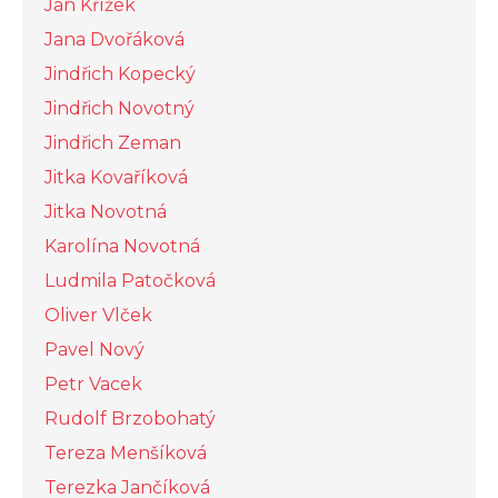
Jan Křížek
Jana Dvořáková
Jindřich Kopecký
Jindřich Novotný
Jindřich Zeman
Jitka Kovaříková
Jitka Novotná
Karolína Novotná
Ludmila Patočková
Oliver Vlček
Pavel Nový
Petr Vacek
Rudolf Brzobohatý
Tereza Menšíková
Terezka Jančíková