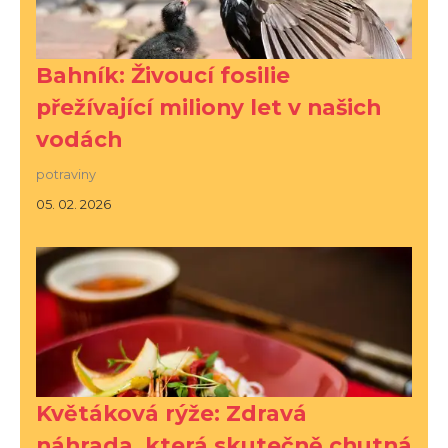
Bahník: Živoucí fosilie
přežívající miliony let v našich
vodách
potraviny
05. 02. 2026
Květáková rýže: Zdravá
náhrada, která skutečně chutná