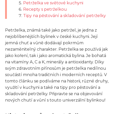
Petrželka ve světové kuchyni
Recepty s petrželkou
Tipy na pěstování a skladování petrželky
Petrželka, známá také jako petržel, je jedna z
nejoblíbenějších bylinek v české kuchyni. Její
jemná chuť a vůně dodávají pokrmům
nezaměnitelný charakter. Petrželka se používá jak
jako koření, tak i jako aromatická bylina. Je bohatá
na vitamíny A, C a K, minerály a antioxidanty. Díky
svým zdravotním přínosům je petrželka nedílnou
součástí mnoha tradičních i moderních receptů. V
tomto článku se podíváme na historii, různé druhy,
využití v kuchyni a také na tipy pro pěstování a
skladování petrželky. Připravte se na objevování
nových chutí a vůní s touto univerzální bylinkou!