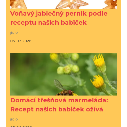
Voňavý jablečný perník podle
receptu našich babiček
jídlo
05. 07. 2026
Domácí třešňová marmeláda:
Recept našich babiček ožívá
jídlo