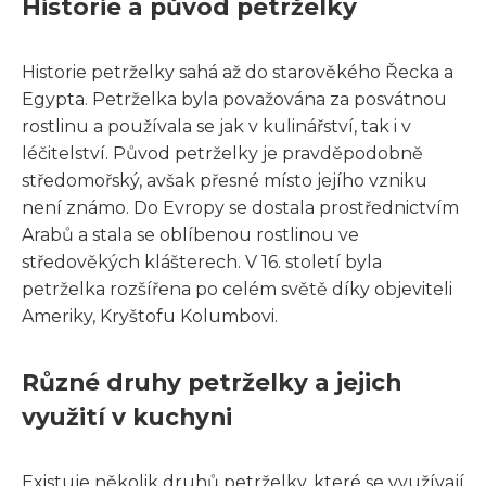
Historie a původ petrželky
Historie petrželky sahá až do starověkého Řecka a
Egypta. Petrželka byla považována za posvátnou
rostlinu a používala se jak v kulinářství, tak i v
léčitelství. Původ petrželky je pravděpodobně
středomořský, avšak přesné místo jejího vzniku
není známo. Do Evropy se dostala prostřednictvím
Arabů a stala se oblíbenou rostlinou ve
středověkých klášterech. V 16. století byla
petrželka rozšířena po celém světě díky objeviteli
Ameriky, Kryštofu Kolumbovi.
Různé druhy petrželky a jejich
využití v kuchyni
Existuje několik druhů petrželky, které se využívají