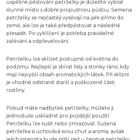
úspěšné pěstování petrželky je důležité vybrat
slunné místo s dobře propustnou půdou. Semena
petrželky se nejčastěji vysévají na jaře přímo do
země, ale lze je také předpěstovat a následně
přesadit. Po vyklíčení je potřeba pravidelné
zalévání a odplevelování.
Petrželku lze sklízet postupně od května do
podzimu. Nejlepší je sbírat listy a stonky ráno, kdy
mají nejvyšší obsah aromatických látek. Při sklizni
je vhodné odstranit starší a poškozené části
rostliny.
Pokud máte nadbytek petrželky, můžete ji
jednoduše uskladnit pro pozdější použití.
Petrželku lze sušit nebo zmrazovat. Sušená
petrželka si uchovává svou chuť a aroma, avšak
jejich intenzita bude nižší než u čerstvé petrželky.