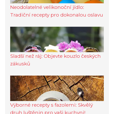
Neodolatelné velikonoční jídlo:
Tradiční recepty pro dokonalou oslavu
Sladší než ráj: Objevte kouzlo českých
zákusků
Výborné recepty s fazolemi: Skvělý
druh luštěnin pro vaši kuchyni!