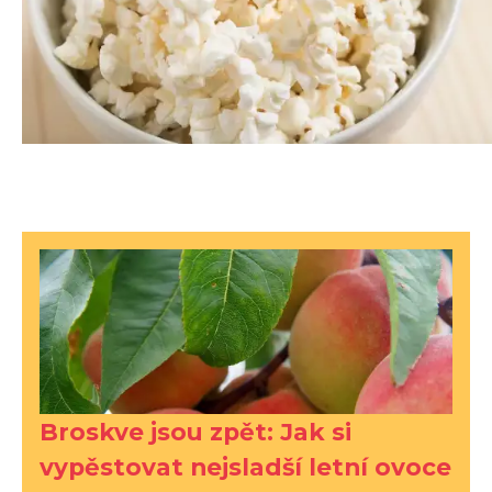
Broskve jsou zpět: Jak si
vypěstovat nejsladší letní ovoce