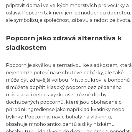
připravit doma i ve velkých množstvích pro večírky a
oslavy. Popcorn tak není jen jednoduchou dobrotou,
ale symbolizuje společnost, zábavu a radost ze života.
Popcorn jako zdravá alternativa k
sladkostem
Popcorn je skvělou alternativou ke sladkostem, která
nejenomže potěší naše chuťové pohárky, ale také
může být zdravější volbou. Místo cukroví a bonbonů
si můžete dopřát klasický popcorn bez přidaného
másla a soli nebo si vyzkoušet různé druhy
dochucených popcornů, které jsou obohacené o
přírodní ingredience jako například kvasinky nebo
bylinky. Popcorn je navíc bohatý na vlákninu,
obsahuje mnoho antioxidantů a díky nízkému
obsahu tuku jde skvěle do diety. Tak proč si nepodat