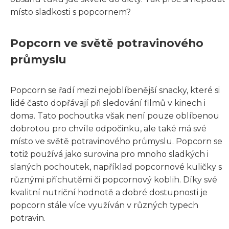
místo sladkosti s popcornem?
Popcorn ve světě potravinového
průmyslu
Popcorn se řadí mezi nejoblíbenější snacky, které si
lidé často dopřávají při sledování filmů v kinech i
doma. Tato pochoutka však není pouze oblíbenou
dobrotou pro chvíle odpočinku, ale také má své
místo ve světě potravinového průmyslu. Popcorn se
totiž používá jako surovina pro mnoho sladkých i
slaných pochoutek, například popcornové kuličky s
různými příchutěmi či popcornový koblih. Díky své
kvalitní nutriční hodnotě a dobré dostupnosti je
popcorn stále více využíván v různých typech
potravin.