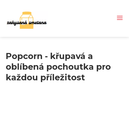
Popcorn - křupavá a
oblíbená pochoutka pro
každou příležitost