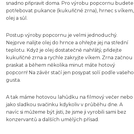
snadno připravit doma. Pro výrobu popcornu budete
potřebovat pukance (kukuřičné zrna), hrnec s víkem,
olej a sůl.
Postup výroby popcornu je velmi jednoduchý.
Nejprve nalijte olej do hrnce a ohřejte jej na střední
teplotu. Když je olej dostatečně nahřátý, přidejte
kukuřičné zrna a rychle zakryjte víkem. Zrna začnou
praskat a během několika minut máte hotový
popcorn! Na závěr stačí jen posypat solí podle vašeho
gusta.
A tak máme hotovou lahůdku na filmový večer nebo
jako sladkou svačinku kdykoliv v průběhu dne. A
navíc si můžeme být jisti, že jsme ji vyrobili sami bez
konzervantů a dalších umělých přísad.