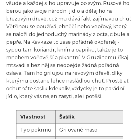
všude a každej si ho upravuje po svým. Rusové ho
berou jako svoje národní jídlo a dělaj ho na
březovým dřevě, což mu dává fakt zajímavou chuť.
Většinou se používá jehněčí nebo vepřový, který
se naloží do jednoduchý marinády z octa, cibule a
pepře. Na Kavkaze to zase pořádně okořeněj -
sypou tam koriandr, kmín a papriku, takže je to
mnohem voňavější a pikantní. V Gruzii tomu říkaj
mtsvadi a bez něj se neobejde žádná pořádná
oslava. Tam ho grilujou na révovým dřevě, díky
kterýmu dostane lehce nasládlou chuť. Prostě ať
ochutnáte šašlik kdekoliv, vždycky je to parádní
jídlo, který vás nejen zasytí, ale i potěší.
Vlastnost
Šašlik
Typ pokrmu
Grilované maso