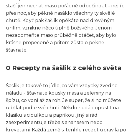
stačí jen nechat maso pořádně odpočinout - nejlíp
přes noc, aby pěkně nasáklo všechny ty skvělé
chutě. Když pak šašlik opékáte nad dřevěným
uhlím, vznikne něco úplně božského. Jenom
nezapomeňte maso průběžně otáčet, aby bylo
krásně propečené a přitom zůstalo pěkně
šťavnaté.
0 Recepty na šašlik z celého světa
Šašlik je takové to jídlo, co vám vždycky zvedne
náladu - šťavnaté kousky masa a zeleniny na
špízu, co voní až za roh. Je super, že si ho můžete
udělat podle své chuti. Někdo nedá dopustit na
klasiku s cibulkou a paprikou, jiný si rád
zaexperimentuje třeba s ananasem nebo
krevetami. Každá země si tenhle recept upravila po