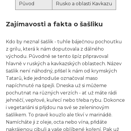
Původ
Rusko a oblasti Kavkazu
Zajímavosti a fakta o šašliku
Kdo by neznal šašlik - tuhle báječnou pochoutku
z grilu, která k nám doputovala z dálného
východu. Původně se tento špíz připravoval
hlavně v ruských a kavkazských oblastech. Název
šašlik není náhodný, přišel k nám od krymských
Tatarů, kde jednoduše označoval maso
napíchnuté na špejli. Dneska už si můžeme
pochutnat na různých verzích - ať už máte rádi
jehněčí, vepřové, kuřecí nebo třeba rybu. Dokonce
i vegetariáni si přijdou na své se zeleninovým
šašlikem. To pravé kouzlo ale tkví v marinádě.
Namícháte ji z oleje, octa nebo vína, přidáte
nakrájenou cibuli a vaše oblíbené koření. Pak už