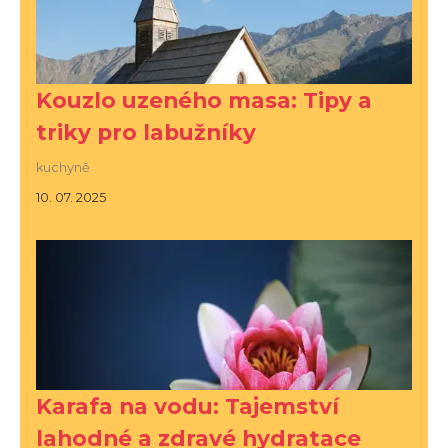
Kouzlo uzeného masa: Tipy a
triky pro labužníky
kuchyně
10. 07. 2025
Karafa na vodu: Tajemství
lahodné a zdravé hydratace