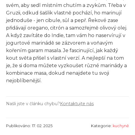
svém, aby sedl místním chutím a zvykům. Třeba v
Gruzii, odkud šašlik vlastně pochází, ho marinují
jednoduše - jen cibule, sůl a pepř. Řekové zase
přidávají oregano, citrón a samozřejmě olivový olej.
A když zavítáte do Indie, tam vám ho naservírují v
jogurtové marinádě se zázvorem a voňavým
kořením garam masala. Je fascinující, jak každý
kout světa přišel s vlastní verzí. A nejlepší na tom
je, že si doma můžete vyzkoušet různé marinády a
kombinace masa, dokud nenajdete tu svoji
nejoblíbenější.
Našli jste v článku chybu?
Kontaktujte nás
Publikováno: 17. 02. 2025
Kategorie:
kuchyně