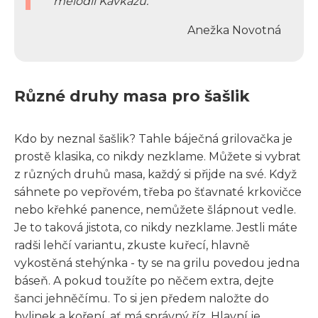
melodií Kavkazu.
Anežka Novotná
Různé druhy masa pro šašlik
Kdo by neznal šašlik? Tahle báječná grilovačka je
prostě klasika, co nikdy nezklame. Můžete si vybrat
z různých druhů masa, každý si přijde na své. Když
sáhnete po vepřovém, třeba po šťavnaté krkovičce
nebo křehké panence, nemůžete šlápnout vedle.
Je to taková jistota, co nikdy nezklame. Jestli máte
radši lehčí variantu, zkuste kuřecí, hlavně
vykostěná stehýnka - ty se na grilu povedou jedna
báseň. A pokud toužíte po něčem extra, dejte
šanci jehněčímu. To si jen předem naložte do
bylinek a koření, ať má správný říz. Hlavní je