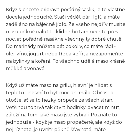
Když si chcete připravit pořádný šašlik, je to vlastně
docela jednoduché. Stačí vědět pár fíglů a máte
zaděláno na báječné jídlo. Ze všeho nejdřív musíte
maso pěkně naložit - klidně ho tam nechte přes
noc, ať pořádně nasákne všechny ty dobré chutě.
Do marinády můžete dát cokoliv, co máte rádi -
olej, víno, jogurt nebo třeba kefír, a nezapomeňte
na bylinky a koření. To všechno udělá maso krásně
měkké a voňavé.
Když už máte maso na grilu, hlavní je hlídat si
teplotu - nesmí to být moc ani málo. Občas to
otočte, ať se to hezky propeče ze všech stran.
Většinou to trvá tak čtvrt hodinky, dvacet minut,
záleží na tom, jaké maso jste vybrali. Poznáte to
jednoduše - když je maso propečené, ale když do
něj říznete, je uvnitř pěkně šťavnaté, máte