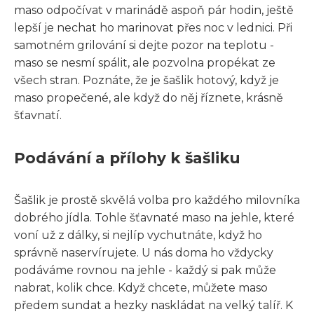
maso odpočívat v marinádě aspoň pár hodin, ještě
lepší je nechat ho marinovat přes noc v lednici. Při
samotném grilování si dejte pozor na teplotu -
maso se nesmí spálit, ale pozvolna propékat ze
všech stran. Poznáte, že je šašlik hotový, když je
maso propečené, ale když do něj říznete, krásně
šťavnatí.
Podávání a přílohy k šašliku
Šašlik je prostě skvělá volba pro každého milovníka
dobrého jídla. Tohle šťavnaté maso na jehle, které
voní už z dálky, si nejlíp vychutnáte, když ho
správně naservírujete. U nás doma ho vždycky
podáváme rovnou na jehle - každý si pak může
nabrat, kolik chce. Když chcete, můžete maso
předem sundat a hezky naskládat na velký talíř. K