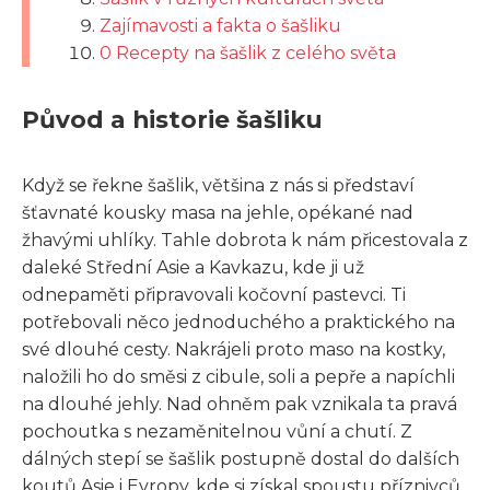
Zajímavosti a fakta o šašliku
0 Recepty na šašlik z celého světa
Původ a historie šašliku
Když se řekne šašlik, většina z nás si představí
šťavnaté kousky masa na jehle, opékané nad
žhavými uhlíky. Tahle dobrota k nám přicestovala z
daleké Střední Asie a Kavkazu, kde ji už
odnepaměti připravovali kočovní pastevci. Ti
potřebovali něco jednoduchého a praktického na
své dlouhé cesty. Nakrájeli proto maso na kostky,
naložili ho do směsi z cibule, soli a pepře a napíchli
na dlouhé jehly. Nad ohněm pak vznikala ta pravá
pochoutka s nezaměnitelnou vůní a chutí. Z
dálných stepí se šašlik postupně dostal do dalších
koutů Asie i Evropy, kde si získal spoustu příznivců.