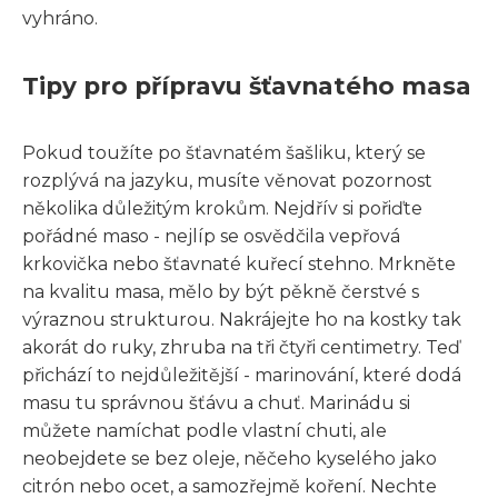
vyhráno.
Tipy pro přípravu šťavnatého masa
Pokud toužíte po šťavnatém šašliku, který se
rozplývá na jazyku, musíte věnovat pozornost
několika důležitým krokům. Nejdřív si pořiďte
pořádné maso - nejlíp se osvědčila vepřová
krkovička nebo šťavnaté kuřecí stehno. Mrkněte
na kvalitu masa, mělo by být pěkně čerstvé s
výraznou strukturou. Nakrájejte ho na kostky tak
akorát do ruky, zhruba na tři čtyři centimetry. Teď
přichází to nejdůležitější - marinování, které dodá
masu tu správnou šťávu a chuť. Marinádu si
můžete namíchat podle vlastní chuti, ale
neobejdete se bez oleje, něčeho kyselého jako
citrón nebo ocet, a samozřejmě koření. Nechte