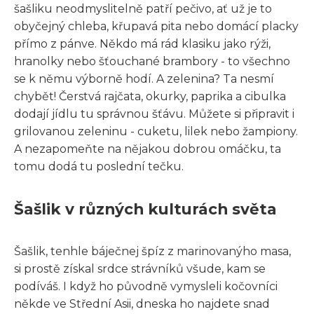
šašliku neodmyslitelně patří pečivo, ať už je to
obyčejný chleba, křupavá pita nebo domácí placky
přímo z pánve. Někdo má rád klasiku jako rýži,
hranolky nebo šťouchané brambory - to všechno
se k němu výborně hodí. A zelenina? Ta nesmí
chybět! Čerstvá rajčata, okurky, paprika a cibulka
dodají jídlu tu správnou šťávu. Můžete si připravit i
grilovanou zeleninu - cuketu, lilek nebo žampiony.
A nezapomeňte na nějakou dobrou omáčku, ta
tomu dodá tu poslední tečku.
Šašlik v různých kulturách světa
Šašlik, tenhle báječnej špíz z marinovanýho masa,
si prostě získal srdce strávníků všude, kam se
podíváš. I když ho původně vymysleli kočovníci
někde ve Střední Asii, dneska ho najdete snad