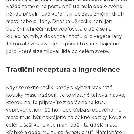
Každá země si ho postupně upravila podle svého -
někde přidali nové koření, jinde zase změnili druh
masa nebo přílohy. Dneska už šašlik není jen
tradiční jehněčí nebo vepřové, ale dělá se i z
kuřecího, ryb, a dokonce i z tofu pro vegetariány.
Jedno ale zůstává - je to pořád to samé báječné
jídlo, které si zamilovali lidé po celém světě.
Tradiční receptura a ingredience
Když se řekne šašlik, každý si vybaví šťavnaté
kousky masa na špejli. Je to vlastně taková klasika,
kterou nejlíp připravíte z pořádného kusu
vepřového, jehněčího nebo třeba skopového. To
maso musí být nakrájené na pěkné kostky. Kouzlo
celého šašliku je v té marinádě - ta udělá maso
křehké a dodá mu tu správnou chuť. Namícháte ji