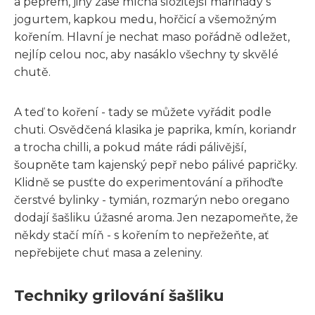
a pepřem, jiný zase míchá složitější marinády s
jogurtem, kapkou medu, hořčicí a všemožným
kořením. Hlavní je nechat maso pořádně odležet,
nejlíp celou noc, aby nasáklo všechny ty skvělé
chutě.
A teď to koření - tady se můžete vyřádit podle
chuti. Osvědčená klasika je paprika, kmín, koriandr
a trocha chilli, a pokud máte rádi pálivější,
šoupněte tam kajenský pepř nebo pálivé papričky.
Klidně se pusťte do experimentování a přihoďte
čerstvé bylinky - tymián, rozmarýn nebo oregano
dodají šašliku úžasné aroma. Jen nezapomeňte, že
někdy stačí míň - s kořením to nepřežeňte, ať
nepřebijete chuť masa a zeleniny.
Techniky grilování šašliku