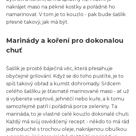
nakrájet maso na pěkné kostky a pořádně ho
namarinovat. V tom je to kouzlo - pak bude šašlik
přesně takový, jak má být.
Marinády a koření pro dokonalou
chuť
Šašlik je prostě báječná věc, která přesahuje
obyčejné grilování. Když se do toho pustíte, je to
spíš takový obřad a kumšt dohromady. Srdcem
celého šašliku je šťavnaté marinované maso - ať už
si vyberete vepřové, jehněčí nebo kuře, a k tomu
samozřejmě patří i pořádná porce zeleniny. Ta
marináda, to je vlastně celé kouzlo dokonalé chuti.
Každý má svůj osvědčený recept - někdo to má rád
jednoduché s trochou oleje, nakrájenou cibulkou