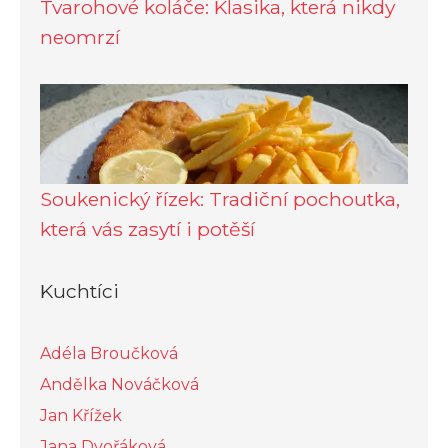
Tvarohové koláče: Klasika, která nikdy
neomrzí
Soukenický řízek: Tradiční pochoutka,
která vás zasytí i potěší
Kuchtíci
Adéla Broučková
Andělka Nováčková
Jan Křížek
Jana Dvořáková