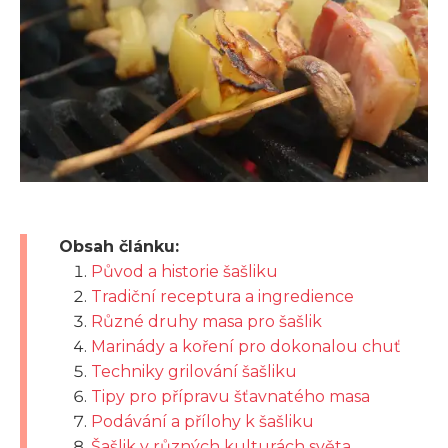
Obsah článku:
Původ a historie šašliku
Tradiční receptura a ingredience
Různé druhy masa pro šašlik
Marinády a koření pro dokonalou chuť
Techniky grilování šašliku
Tipy pro přípravu šťavnatého masa
Podávání a přílohy k šašliku
Šašlik v různých kulturách světa