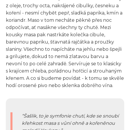
z oleje, trochy octa, nakrájené cibulky, česneku a
koření - nesmí chybět pepř, sladká paprika, kmín a
koriandr. Maso v tom necháte pěkně přes noc
odpočívat, ať nasákne všechny ty chutě. Mezi
kousky masa pak nastrkáte kolečka cibule,
barevnou papriku, šťavnatá rajčátka a proužky
slaniny. Všechno to napícháte na jehlu nebo špejli
a grilujete, dokud to nemá zlatavou barvu a
nevoní to po celé zahradě. Servíruje se to klasicky
s krajícem chleba, pořádnou hořčicí a strouhaným
křenem. A co si budeme povídat - k tomu se skvěle
hodí orosené pivo nebo sklenka dobrého vína.
Šašlik, to je symfonie chutí, kde se snoubí
křehkost masa s vůní ohně a kořeněnou