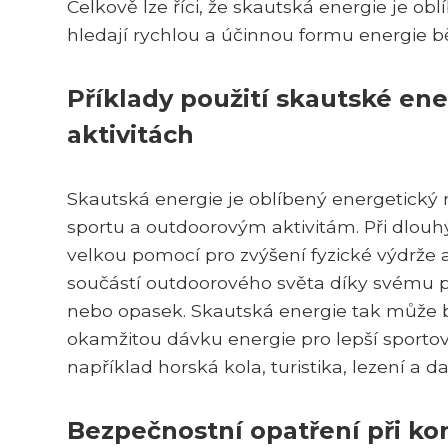
Celkově lze říci, že skautská energie je o
hledají rychlou a účinnou formu energie b
Příklady použití skautské en
aktivitách
Skautská energie je oblíbený energetický n
sportu a outdoorovým aktivitám. Při dlou
velkou pomocí pro zvýšení fyzické výdrže 
součástí outdoorového světa díky svému p
nebo opasek. Skautská energie tak může b
okamžitou dávku energie pro lepší sportovn
například horská kola, turistika, lezení a da
Bezpečnostní opatření při k