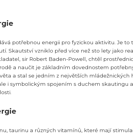
rgie
ává potřebnou energii pro fyzickou aktivitu. Je to 
tí. Skautství vzniklo před více než sto lety jako re
ladatel, sir Robert Baden-Powell, chtěl prostředni
 přírodě a naučit je základním dovednostem potřeb
 světa a stal se jedním z největších mládežnických 
ale i symbolickým spojením s duchem skautingu a
osti.
ergie
inu, taurinu a různých vitamínů, které mají stimula