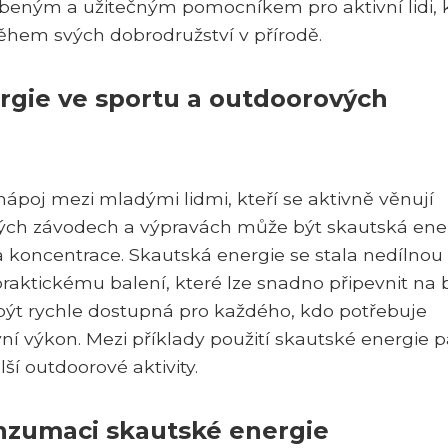
blíbeným a užitečným pomocníkem pro aktivní lidi, k
ěhem svých dobrodružství v přírodě.
ergie ve sportu a outdoorových
ápoj mezi mladými lidmi, kteří se aktivně věnují
hých závodech a výpravách může být skautská ene
a koncentrace. Skautská energie se stala nedílnou
raktickému balení, které lze snadno připevnit na 
ýt rychle dostupná pro každého, kdo potřebuje
í výkon. Mezi příklady použití skautské energie p
lší outdoorové aktivity.
onzumaci skautské energie