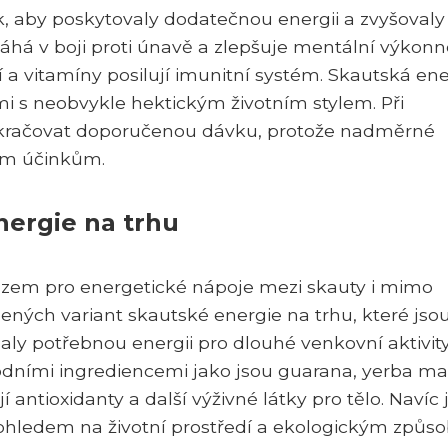
ak, aby poskytovaly dodatečnou energii a zvyšovaly
áhá v boji proti únavě a zlepšuje mentální výkonn
í a vitamíny posilují imunitní systém. Skautská en
dmi s neobvykle hektickým životním stylem. Při
ekračovat doporučenou dávku, protože nadměrné
ím účinkům.
nergie na trhu
azem pro energetické nápoje mezi skauty i mimo
ných variant skautské energie na trhu, které jso
aly potřebnou energii pro dlouhé venkovní aktivity
írodními ingrediencemi jako jsou guarana, yerba ma
 antioxidanty a další výživné látky pro tělo. Navíc 
 ohledem na životní prostředí a ekologickým způs