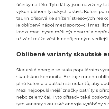
účinky na tělo. Tyto látky jsou navrženy t
výkon během fyzických aktivit. Kofein pom
taurin přispívá ke snížení stresových reakc
je oblíbený nápoj mezi sportovci i mezi li
konzumaci byste měli být opatrní a nepř
užívání může vést k nepříjemným vedlejš
Oblíbené varianty skautské e
Skautská energie se stala populárním výr
skautskou komunitu. Existuje mnoho oblíbe
plné kofeinu a dalších stimulantů, aby dod
Mezi nejpopulárnější značky patří ty s př
nebo zelený čaj. Tyto přísady také poskytují
tyto varianty skautské energie vyráběny s