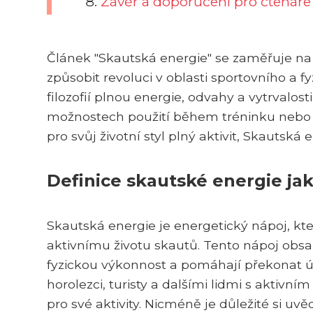
Závěr a doporučení pro čtenáře
Článek "Skautská energie" se zaměřuje na
způsobit revoluci v oblasti sportovního a 
filozofií plnou energie, odvahy a vytrvalost
možnostech použití během tréninku nebo s
pro svůj životní styl plný aktivit, Skautská
Definice skautské energie ja
Skautská energie je energetický nápoj, kte
aktivnímu životu skautů. Tento nápoj obsahu
fyzickou výkonnost a pomáhají překonat ú
horolezci, turisty a dalšími lidmi s aktivn
pro své aktivity. Nicméně je důležité si