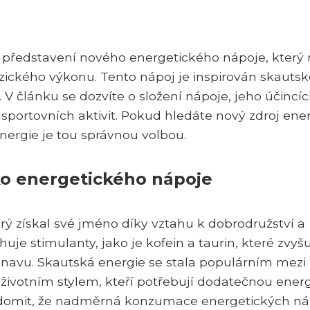
 představení nového energetického nápoje, který
fyzického výkonu. Tento nápoj je inspirován skauts
i. V článku se dozvíte o složení nápoje, jeho účincí
portovních aktivit. Pokud hledáte nový zdroj ene
 energie je tou správnou volbou.
ko energetického nápoje
rý získal své jméno díky vztahu k dobrodružství a
je stimulanty, jako je kofein a taurin, které zvyšu
navu. Skautská energie se stala populárním mezi
ím životním stylem, kteří potřebují dodatečnou energ
 uvědomit, že nadměrná konzumace energetických n