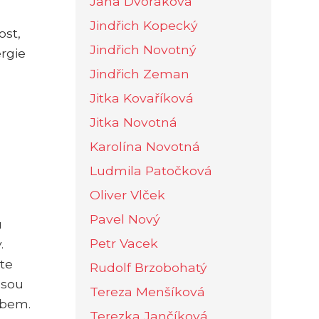
Jana Dvořáková
Jindřich Kopecký
ost,
Jindřich Novotný
ergie
Jindřich Zeman
Jitka Kovaříková
Jitka Novotná
Karolína Novotná
Ludmila Patočková
Oliver Vlček
Pavel Nový
u
Petr Vacek
.
te
Rudolf Brzobohatý
jsou
Tereza Menšíková
obem.
Terezka Jančíková