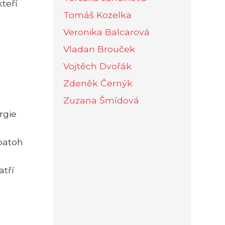
teří
Tomáš Kozelka
Veronika Balcarová
Vladan Brouček
Vojtěch Dvořák
Zdeněk Černýk
Zuzana Šmídová
rgie
batoh
atří