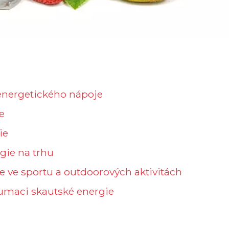
 energetického nápoje
e
ie
gie na trhu
ie ve sportu a outdoorových aktivitách
zumaci skautské energie