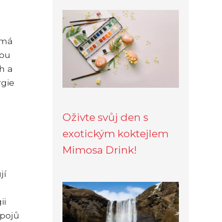
 má
kou
ch a
rgie
Oživte svůj den s
exotickým koktejlem
Mimosa Drink!
jí
ii
ápojů