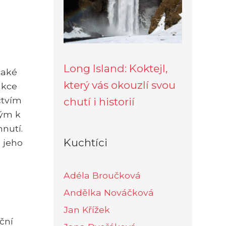
Long Island: Koktejl,
také
který vás okouzlí svou
akce
ctvím
chutí i historií
ným k
hnutí.
Kuchtíci
 jeho
Adéla Broučková
Andělka Nováčková
Jan Křížek
ční