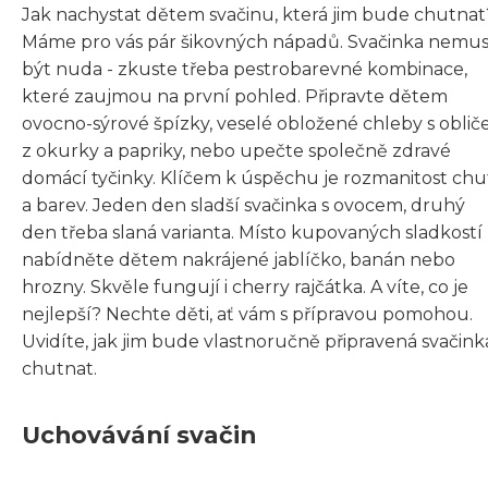
Jak nachystat dětem svačinu, která jim bude chutnat
Máme pro vás pár šikovných nápadů. Svačinka nemus
být nuda - zkuste třeba pestrobarevné kombinace,
které zaujmou na první pohled. Připravte dětem
ovocno-sýrové špízky, veselé obložené chleby s obliče
z okurky a papriky, nebo upečte společně zdravé
domácí tyčinky. Klíčem k úspěchu je rozmanitost chu
a barev. Jeden den sladší svačinka s ovocem, druhý
den třeba slaná varianta. Místo kupovaných sladkostí
nabídněte dětem nakrájené jablíčko, banán nebo
hrozny. Skvěle fungují i cherry rajčátka. A víte, co je
nejlepší? Nechte děti, ať vám s přípravou pomohou.
Uvidíte, jak jim bude vlastnoručně připravená svačink
chutnat.
Uchovávání svačin