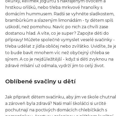
okurky, kelímek jogurtu s nakrájeným ovocem a
hrstkou oříšků, nebo třeba mrkvové hranolky s
domácím hummusem. Radši se vyhněte sladkostem,
brambůrkům a slazeným limonádám - ty dětem spíš
uškodí, než pomohou. Navíc po nich za chvíli zase
dostanou hlad. A víte, co je super? Zapojte děti do
přípravy! Můžete společně vymyslet veselé svačinky -
třeba udělat z jídla obličej nebo zvířátko. Uvidíte, že j
to bude bavit mnohem víc než obyčejný chleba se
sýrem. A co je nejdůležitější - když si děti zvyknou na
zdravé mlsání už odmala, vydrží jim to celý život.
Oblíbené svačiny u dětí
Jak připravit dětem svačinku, aby jim ve škole chutna
a zároveň byla zdravá? Naši malí školáčci si určitě
pochutnají na poctivých domácích chlebíčkách s