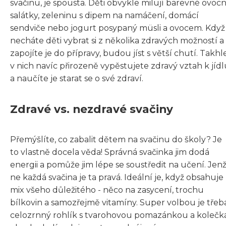
svačinu, je spousta. Děti obvykle milují barevné ovoc
salátky, zeleninu s dipem na namáčení, domácí
sendviče nebo jogurt posypaný müsli a ovocem. Když
necháte děti vybrat si z několika zdravých možností a
zapojíte je do přípravy, budou jíst s větší chutí. Takhl
v nich navíc přirozeně vypěstujete zdravý vztah k jíd
a naučíte je starat se o své zdraví.
Zdravé vs. nezdravé svačiny
Přemýšlíte, co zabalit dětem na svačinu do školy? Je
to vlastně docela věda! Správná svačinka jim dodá
energii a pomůže jim lépe se soustředit na učení. Jen
ne každá svačina je ta pravá. Ideální je, když obsahuje
mix všeho důležitého - něco na zasycení, trochu
bílkovin a samozřejmě vitamíny. Super volbou je třeb
celozrnný rohlík s tvarohovou pomazánkou a kolečk