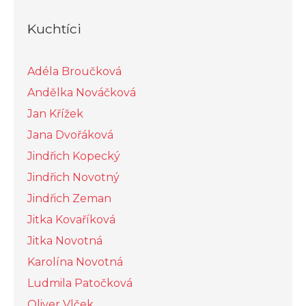
Kuchtíci
Adéla Broučková
Andělka Nováčková
Jan Křížek
Jana Dvořáková
Jindřich Kopecký
Jindřich Novotný
Jindřich Zeman
Jitka Kovaříková
Jitka Novotná
Karolína Novotná
Ludmila Patočková
Oliver Vlček