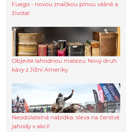
Fuego - novou značkou plnou vášně a
života!
Objevte lahodnou matezu: Nový druh
kávy z Jižní Ameriky
Neodolatelná nabídka: sleva na čerstvé
jahody v akci!