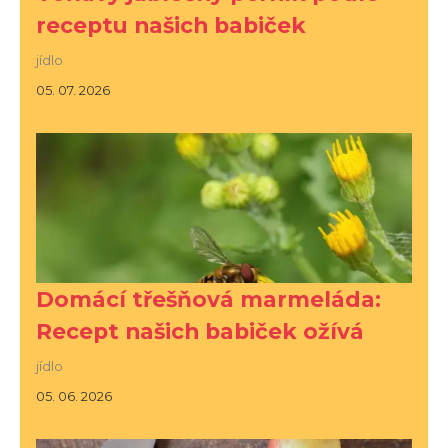
receptu našich babiček
jídlo
05. 07. 2026
Domácí třešňová marmeláda:
Recept našich babiček ožívá
jídlo
05. 06. 2026