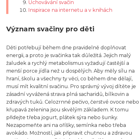
Uchovávání svačin
Inspirace na internetu a v knihách
Význam svačiny pro děti
Děti potřebují během dne pravidelně doplňovat
energii, a proto je svačinka tak důležitá. Jejich malý
žaludek a rychlý metabolismus vyžadují častější a
menší porce jídla než u dospělých. Aby měly sílu na
hraní, školu a všechny ty věci, co během dne dělají,
musí mít kvalitní svačinu. Pro správný vývoj dítěte je
zásadní vyvážená strava plná sacharidů, bílkovin a
zdravých tuků. Celozrnné pečivo, čerstvé ovoce nebo
křupavá zelenina jsou skvělým základem. K tomu
přidejte třeba jogurt, plátek sýra nebo šunky.
Nezapomeňte ani na oříšky, semínka nebo třeba
avokádo. Možností, jak připravit chutnou a zdravou