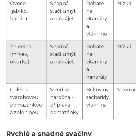
Ovoce
Snadná -
Bohaté
Nízká
(jablko,
stačí umýt
na
banán)
a nakrájet
vitamíny
a
vlákninu
Zelenina
Snadná -
Bohaté
Nízká
(mrkev,
stačí umýt
na
okurka)
a nakrájet
vitamíny
a
minerály
Chléb s
Středně
Bílkoviny,
Střední
tvarohovou
náročná -
sacharidy,
pomazánkou
příprava
vláknina
a zeleninou
pomazánky
Rychlé a snadné svačiny