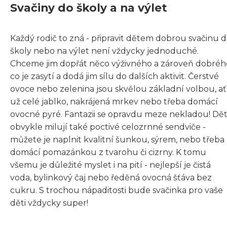
Svačiny do školy a na výlet
Každý rodič to zná - připravit dětem dobrou svačinu 
školy nebo na výlet není vždycky jednoduché.
Chceme jim dopřát něco výživného a zároveň dobréh
co je zasytí a dodá jim sílu do dalších aktivit. Čerstvé
ovoce nebo zelenina jsou skvělou základní volbou, ať
už celé jablko, nakrájená mrkev nebo třeba domácí
ovocné pyré. Fantazii se opravdu meze nekladou! Dět
obvykle milují také poctivé celozrnné sendviče -
můžete je naplnit kvalitní šunkou, sýrem, nebo třeba
domácí pomazánkou z tvarohu či cizrny. K tomu
všemu je důležité myslet i na pití - nejlepší je čistá
voda, bylinkový čaj nebo ředěná ovocná šťáva bez
cukru. S trochou nápaditosti bude svačinka pro vaše
děti vždycky super!