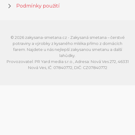
Podmínky použití
© 2026 zakysana-smetana.cz - Zakysaná smetana – čerstvé
potraviny a výrobky z kysaného mléka přímo z domácích
farem. Najdete u nás nejlepší zakysanou smetanu a další
lahůdky.
Provozovatel: PR Yard media s.r.o., Adresa: Nová Ves 272, 46331
Nová Ves, IČ: 07840772, DIČ: CZ07840772