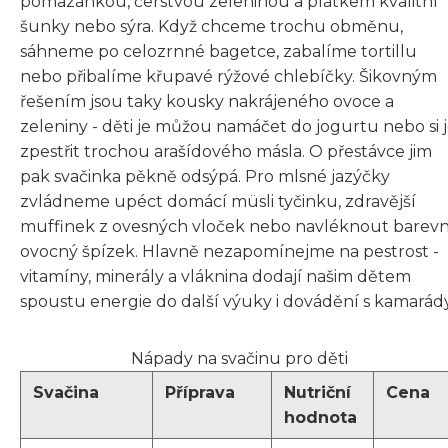
pomazánkou, čerstvou zeleninou a plátkem kvalitní
šunky nebo sýra. Když chceme trochu obměnu,
sáhneme po celozrnné bagetce, zabalíme tortillu
nebo přibalíme křupavé rýžové chlebíčky. Šikovným
řešením jsou taky kousky nakrájeného ovoce a
zeleniny - děti je můžou namáčet do jogurtu nebo si 
zpestřit trochou arašídového másla. O přestávce jim
pak svačinka pěkně odsýpá. Pro mlsné jazýčky
zvládneme upéct domácí müsli tyčinku, zdravější
muffinek z ovesných vloček nebo navléknout barev
ovocný špízek. Hlavně nezapomínejme na pestrost -
vitamíny, minerály a vláknina dodají našim dětem
spoustu energie do další výuky i dovádění s kamarády
Nápady na svačinu pro děti
Svačina
Příprava
Nutriční
Cena
hodnota