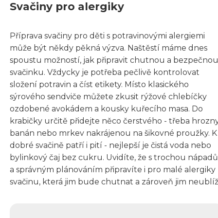
Svačiny pro alergiky
Příprava svačiny pro děti s potravinovými alergiemi
může být někdy pěkná výzva. Naštěstí máme dnes
spoustu možností, jak připravit chutnou a bezpečno
svačinku. Vždycky je potřeba pečlivě kontrolovat
složení potravin a číst etikety. Místo klasického
sýrového sendviče můžete zkusit rýžové chlebíčky
ozdobené avokádem a kousky kuřecího masa. Do
krabičky určitě přidejte něco čerstvého - třeba hrozny
banán nebo mrkev nakrájenou na šikovné proužky. K
dobré svačině patří i pití - nejlepší je čistá voda nebo
bylinkový čaj bez cukru. Uvidíte, že s trochou nápadů
a správným plánováním připravíte i pro malé alergiky
svačinu, která jim bude chutnat a zároveň jim neublíž