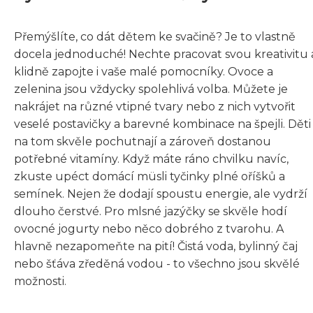
Přemýšlíte, co dát dětem ke svačině? Je to vlastně
docela jednoduché! Nechte pracovat svou kreativitu 
klidně zapojte i vaše malé pomocníky. Ovoce a
zelenina jsou vždycky spolehlivá volba. Můžete je
nakrájet na různé vtipné tvary nebo z nich vytvořit
veselé postavičky a barevné kombinace na špejli. Děti 
na tom skvěle pochutnají a zároveň dostanou
potřebné vitamíny. Když máte ráno chvilku navíc,
zkuste upéct domácí müsli tyčinky plné oříšků a
semínek. Nejen že dodají spoustu energie, ale vydrží
dlouho čerstvé. Pro mlsné jazýčky se skvěle hodí
ovocné jogurty nebo něco dobrého z tvarohu. A
hlavně nezapomeňte na pití! Čistá voda, bylinný čaj
nebo šťáva zředěná vodou - to všechno jsou skvělé
možnosti.