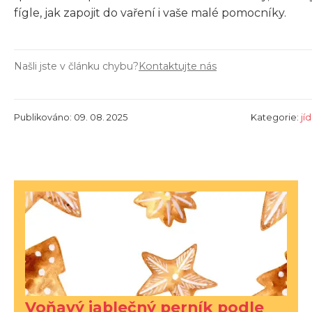
fígle, jak zapojit do vaření i vaše malé pomocníky.
Našli jste v článku chybu?
Kontaktujte nás
Publikováno: 09. 08. 2025
Kategorie:
jí
Voňavý jablečný perník podle