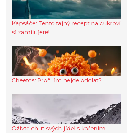
Kapsáče: Tento tajný recept na cukroví
si zamilujete!
Cheetos: Proč jim nejde odolat?
Oživte chuť svých jídel s kořením