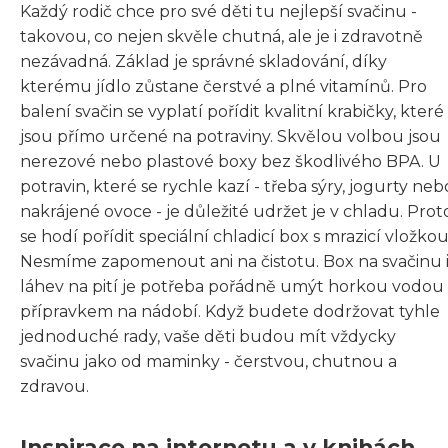
Každý rodič chce pro své děti tu nejlepší svačinu -
takovou, co nejen skvěle chutná, ale je i zdravotně
nezávadná. Základ je správné skladování, díky
kterému jídlo zůstane čerstvé a plné vitamínů. Pro
balení svačin se vyplatí pořídit kvalitní krabičky, které
jsou přímo určené na potraviny. Skvělou volbou jsou
nerezové nebo plastové boxy bez škodlivého BPA. U
potravin, které se rychle kazí - třeba sýry, jogurty neb
nakrájené ovoce - je důležité udržet je v chladu. Prot
se hodí pořídit speciální chladicí box s mrazicí vložkou
Nesmíme zapomenout ani na čistotu. Box na svačinu 
láhev na pití je potřeba pořádně umýt horkou vodou
přípravkem na nádobí. Když budete dodržovat tyhle
jednoduché rady, vaše děti budou mít vždycky
svačinu jako od maminky - čerstvou, chutnou a
zdravou.
Inspirace na internetu a v knihách