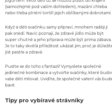
jogurtem. Větší děti už se můžou pustit do krájení
(samozřejmě pod vaším dohledem), mazání chleba
nebo třeba plnění tortill jejich oblíbenými dobrotami.
Když si děti svačinku samy připraví, mnohem raději ji
pak snědí. Navíc poznají, že zdravé jídlo může být
super chutné a jeho příprava může být prima zábava.
Je to taky skvělá příležitost ukázat jim, proč je důležit
jíst pestře a zdravě.
Pusťte se do toho s fantazií! Vymyslete společně
jedinečné kombinace a vytvořte svačinky, které bud
vaše děti milovat. Uvidíte, že společné vaření vás bud
bavit.
Tipy pro vybíravé strávníky