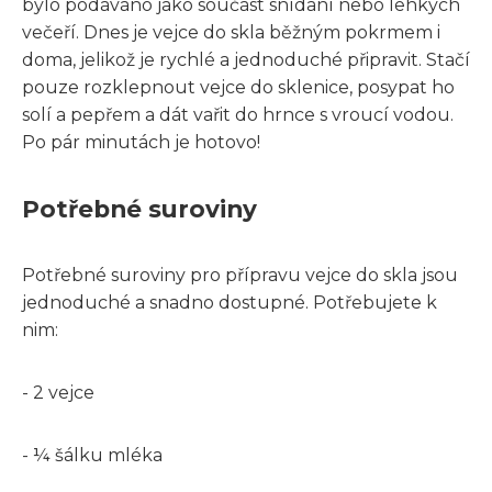
bylo podáváno jako součást snídaní nebo lehkých
večeří. Dnes je vejce do skla běžným pokrmem i
doma, jelikož je rychlé a jednoduché připravit. Stačí
pouze rozklepnout vejce do sklenice, posypat ho
solí a pepřem a dát vařit do hrnce s vroucí vodou.
Po pár minutách je hotovo!
Potřebné suroviny
Potřebné suroviny pro přípravu vejce do skla jsou
jednoduché a snadno dostupné. Potřebujete k
nim:
- 2 vejce
- ¼ šálku mléka