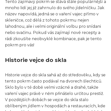
Tento zajímavý pokrm se stává stále populárnější a
mnoho lidí jej již zahrnulo do svého jídelníčku. Jak
název napovídá, jedná se o vaření vajec přímo v
skleničce, což dělá z tohoto pokrmu nejen
lahodnou, ale i velmi originální volbu pro snídani
nebo svačinu. Pokud vás zajímají nové recepty a
rádi zkoušíte neobvyklé kombinace, pak je tento
pokrm pro vás!
Historie vejce do skla
Historie vejce do skla sahá až do středověku, kdy se
tento pokrm často podával na dvorech šlechticů.
Sklo bylo v té době velmi vzácné a drahé, takže
vaření vajec právě v něm přinášelo určitou prestiž.
V pozdějších dobách se vejce do skla stalo
oblíbeným jídlem v hospodách a restauracích, kde