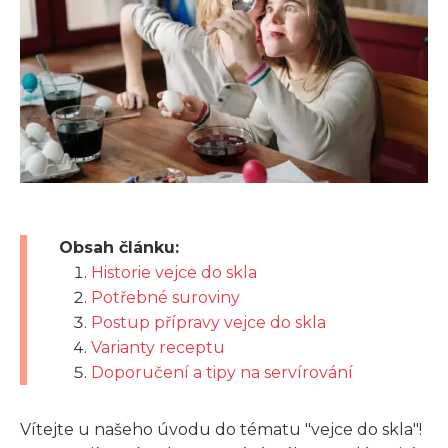
Obsah článku:
Historie vejce do skla
Potřebné suroviny
Postup přípravy vejce do skla
Varianty receptu
Doporučení a tipy na servírování
Vítejte u našeho úvodu do tématu "vejce do skla"!