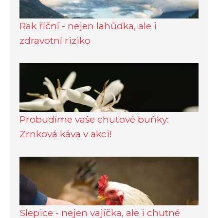
Rak říční - nejen lahůdka, ale i
zdravotní riziko
Probudíme vaše chuťové buňky:
Zrnková káva v akci!
Slepice - nejen vajíčka, ale i chutné