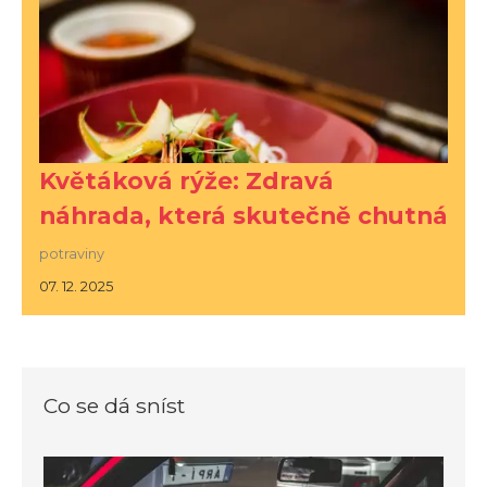
Květáková rýže: Zdravá
náhrada, která skutečně chutná
potraviny
07. 12. 2025
Co se dá sníst