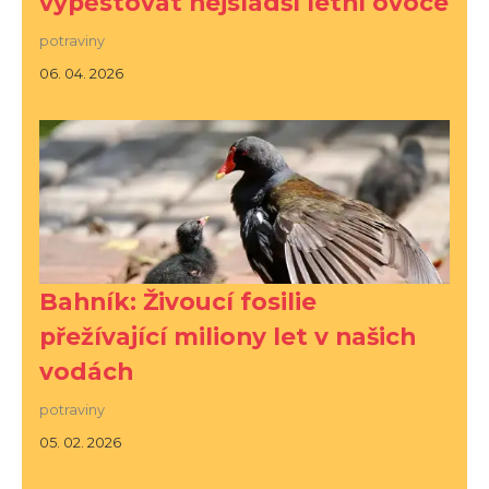
vypěstovat nejsladší letní ovoce
potraviny
06. 04. 2026
Bahník: Živoucí fosilie
přežívající miliony let v našich
vodách
potraviny
05. 02. 2026