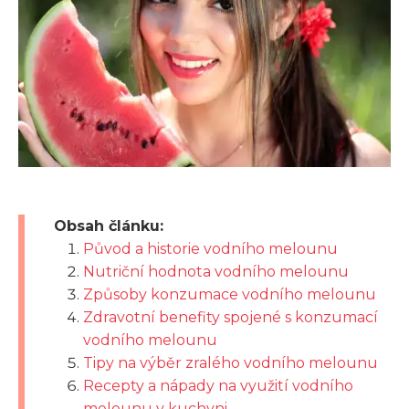
Obsah článku:
Původ a historie vodního melounu
Nutriční hodnota vodního melounu
Způsoby konzumace vodního melounu
Zdravotní benefity spojené s konzumací
vodního melounu
Tipy na výběr zralého vodního melounu
Recepty a nápady na využití vodního
melounu v kuchyni