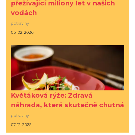
přežívající miliony let v našich
vodách
potraviny
05. 02. 2026
Květáková rýže: Zdravá
náhrada, která skutečně chutná
potraviny
07. 12. 2025