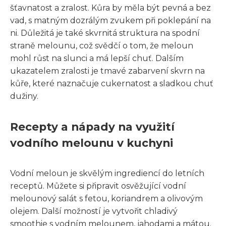
šťavnatost a zralost. Kůra by měla být pevná a bez
vad, s matným dozrálým zvukem při poklepání na
ni. Důležitá je také skvrnitá struktura na spodní
straně melounu, což svědčí o tom, že meloun
mohl růst na slunci a má lepší chuť. Dalším
ukazatelem zralosti je tmavé zabarvení skvrn na
kůře, které naznačuje cukernatost a sladkou chuť
dužiny.
Recepty a nápady na využití
vodního melounu v kuchyni
Vodní meloun je skvělým ingrediencí do letních
receptů. Můžete si připravit osvěžující vodní
melounový salát s fetou, koriandrem a olivovým
olejem. Další možností je vytvořit chladivý
smoothie s vodním melounem, jahodami a mátou.