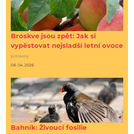
Broskve jsou zpět: Jak si
vypěstovat nejsladší letní ovoce
potraviny
06. 04. 2026
Bahník: Živoucí fosilie