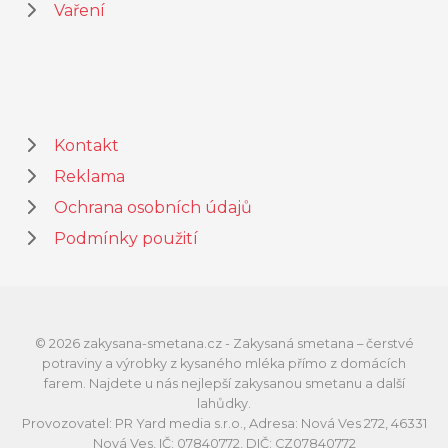
Vaření
Kontakt
Reklama
Ochrana osobních údajů
Podmínky použití
© 2026 zakysana-smetana.cz - Zakysaná smetana – čerstvé
potraviny a výrobky z kysaného mléka přímo z domácích
farem. Najdete u nás nejlepší zakysanou smetanu a další
lahůdky.
Provozovatel: PR Yard media s.r.o., Adresa: Nová Ves 272, 46331
Nová Ves, IČ: 07840772, DIČ: CZ07840772