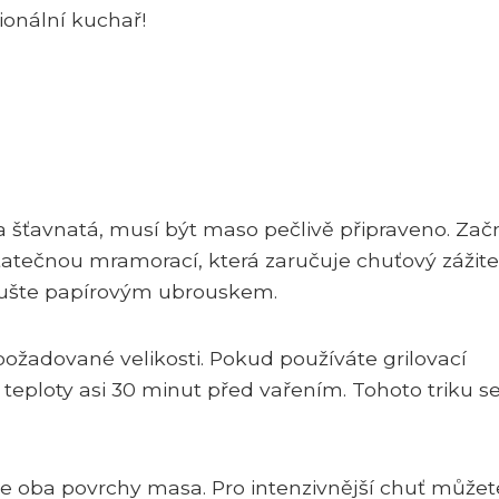
ionální kuchař!
 šťavnatá, musí být maso pečlivě připraveno. Zač
statečnou mramorací, která zaručuje chuťový zážite
sušte papírovým ubrouskem.
ožadované velikosti. Pokud používáte grilovací
teploty asi 30 minut před vařením. Tohoto triku s
 oba povrchy masa. Pro intenzivnější chuť můžet