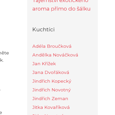
Tajemství exotického
aroma přímo do šálku
Kuchtíci
Adéla Broučková
něte
Andělka Nováčková
k.
Jan Křížek
Jana Dvořáková
Jindřich Kopecký
e
Jindřich Novotný
Jindřich Zeman
Jitka Kovaříková
e