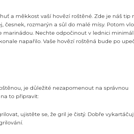
huť a měkkost vaší hovězí roštěné. Zde je náš tip 
j, česnek, rozmarýn a sůl do malé mísy. Potom vlo
te marinádou. Nechte odpočinout v lednici minimál
konale napařilo. Vaše hovězí roštěná bude po upe
roštěnou, je důležité nezapomenout na správnou
na to připravit:
ilovat, ujistěte se, že gril je čistý. Dobře vykartáču
rilování.