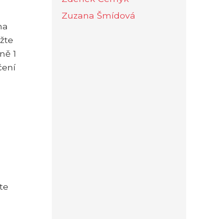
Zuzana Šmídová
na
žte
ně 1
čení
jte