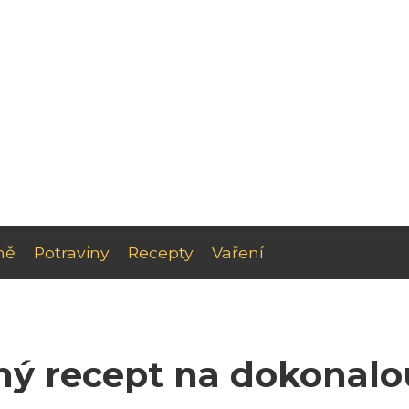
ně
Potraviny
Recepty
Vaření
ný recept na dokonalo