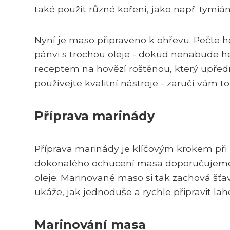
také použít různé koření, jako např. tymi
Nyní je maso připraveno k ohřevu. Pečte ho
pánvi s trochou oleje - dokud nenabude h
receptem na hovězí roštěnou, který upřed
používejte kvalitní nástroje - zaručí vám 
Příprava marinády
Příprava marinády je klíčovým krokem při p
dokonalého ochucení masa doporučujeme p
oleje. Marinované maso si tak zachová šťa
ukáže, jak jednoduše a rychle připravit l
Marinování masa