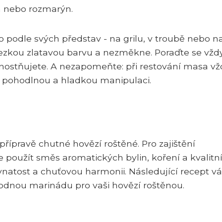
án nebo rozmarýn.
 podle svých představ - na grilu, v troubě nebo n
ezkou zlatavou barvu a nezměkne. Poraďte se vžd
nostňujete. A nezapomeňte: při restování masa vž
to pohodlnou a hladkou manipulaci.
řípravě chutné hovězí roštěné. Pro zajištění
oužít směs aromatických bylin, koření a kvalitn
vnatost a chuťovou harmonii. Následující recept 
ahodnou marinádu pro vaši hovězí roštěnou.