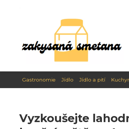
Gastronomie
Jídlo
Jídlo a pití
Kuchy
Vyzkoušejte lahod