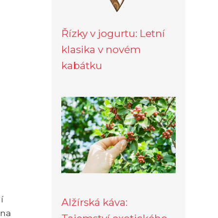
Řízky v jogurtu: Letní
klasika v novém
kabátku
í
Alžírská káva:
 na