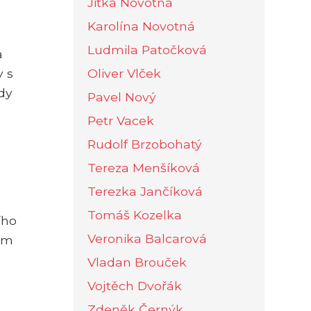
Jitka Novotná
Karolína Novotná
Ludmila Patočková
a
y s
Oliver Vlček
dy
Pavel Nový
Petr Vacek
Rudolf Brzobohatý
Tereza Menšíková
Terezka Jančíková
Tomáš Kozelka
ího
Veronika Balcarová
vám
Vladan Brouček
Vojtěch Dvořák
Zdeněk Černýk