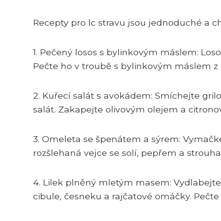
Recepty pro lc stravu jsou jednoduché a chu
1. Pečený losos s bylinkovým máslem: Loso
Pečte ho v troubě s bylinkovým máslem z 
2. Kuřecí salát s avokádem: Smíchejte gril
salát. Zakapejte olivovým olejem a citrono
3. Omeleta se špenátem a sýrem: Vymačkejt
rozšlehaná vejce se solí, pepřem a strouh
4. Lilek plněný mletým masem: Vydlabejt
cibule, česneku a rajčatové omáčky. Pečte 