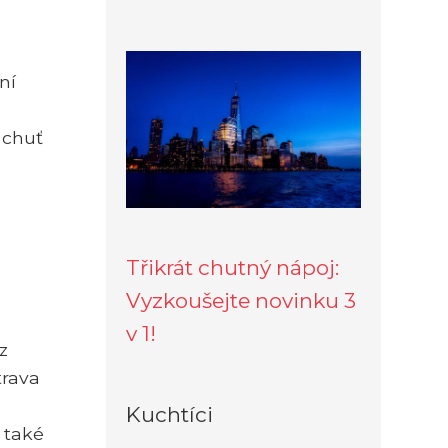
ní
 chuť
Třikrát chutný nápoj:
Vyzkoušejte novinku 3
v 1!
z
trava
Kuchtíci
 také