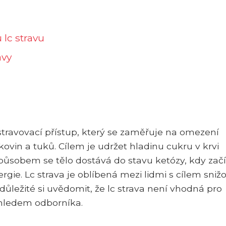
 lc stravu
avy
 stravovací přístup, který se zaměřuje na omezení
vin a tuků. Cílem je udržet hladinu cukru v krvi
způsobem se tělo dostává do stavu ketózy, kdy zač
rgie. Lc strava je oblíbená mezi lidmi s cílem sniž
důležité si uvědomit, že lc strava není vhodná pro
hledem odborníka.