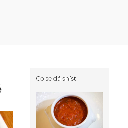
Co se dá sníst
ě