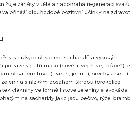
snižuje záněty v těle a napomáhá regeneraci svalů
trava přináší dlouhodobé pozitivní účinky na zdravo
u
ážně ty s nízkým obsahem sacharidů a vysokým
 potraviny patří maso (hovězí, vepřové, drůbež), 
ízkým obsahem tuku (tvaroh, jogurt), ořechy a sem
a zelenina s nízkým obsahem škrobu (brokolice,
tek vlákniny ve formě listové zeleniny a avokáda. P
ohatým na sacharidy jako jsou pečivo, rýže, bramb