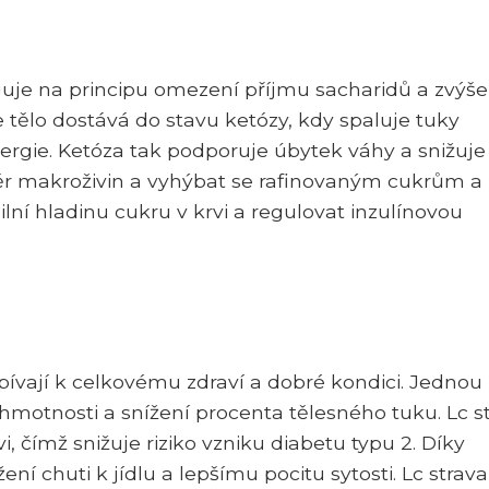
nguje na principu omezení příjmu sacharidů a zvýše
 tělo dostává do stavu ketózy, kdy spaluje tuky
ergie. Ketóza tak podporuje úbytek váhy a snižuje
měr makroživin a vyhýbat se rafinovaným cukrům a
lní hladinu cukru v krvi a regulovat inzulínovou
pívají k celkovému zdraví a dobré kondici. Jednou 
hmotnosti a snížení procenta tělesného tuku. Lc s
, čímž snižuje riziko vzniku diabetu typu 2. Díky
í chuti k jídlu a lepšímu pocitu sytosti. Lc strava