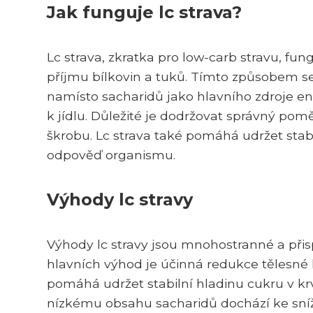
Jak funguje lc strava?
Lc strava, zkratka pro low-carb stravu, fu
příjmu bílkovin a tuků. Tímto způsobem se
namísto sacharidů jako hlavního zdroje en
k jídlu. Důležité je dodržovat správný po
škrobu. Lc strava také pomáhá udržet stabi
odpověď organismu.
Výhody lc stravy
Výhody lc stravy jsou mnohostranné a přis
hlavních výhod je účinná redukce tělesné 
pomáhá udržet stabilní hladinu cukru v krvi
nízkému obsahu sacharidů dochází ke snížen