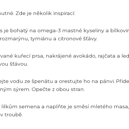
tné. Zde je několik inspirací:
s je bohatý na omega-3 mastné kyseliny a bílkovin
rozmarýnu, tymiánu a citronové šťávy.
ované kuřecí prsa, nakrájené avokádo, rajčata a le
vou šťávou.
e vodu ze špenátu a orestujte ho na pánvi. Přide
aným sýrem. Opečte z obou stran.
e lilkům semena a naplňte je směsí mletého masa
v troubě.