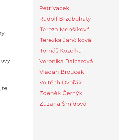
Petr Vacek
Rudolf Brzobohatý
Tereza Menšíková
y.
Terezka Jančíková
Tomáš Kozelka
dový
Veronika Balcarová
Vladan Brouček
Vojtěch Dvořák
jte
Zdeněk Černýk
Zuzana Šmídová
,