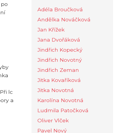
 po
Adéla Broučková
tní
Andělka Nováčková
Jan Křížek
Jana Dvořáková
Jindřich Kopecký
Jindřich Novotný
ryby
Jindřich Zeman
ínka
Jitka Kovaříková
Jitka Novotná
ři lc
Karolína Novotná
ory a
Ludmila Patočková
Oliver Vlček
Pavel Nový