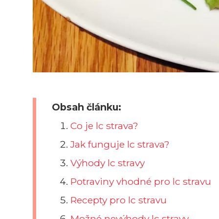
Obsah článku:
Co je lc strava?
Jak funguje lc strava?
Výhody lc stravy
Potraviny vhodné pro lc stravu
Recepty pro lc stravu
Možné nevýhody lc stravy