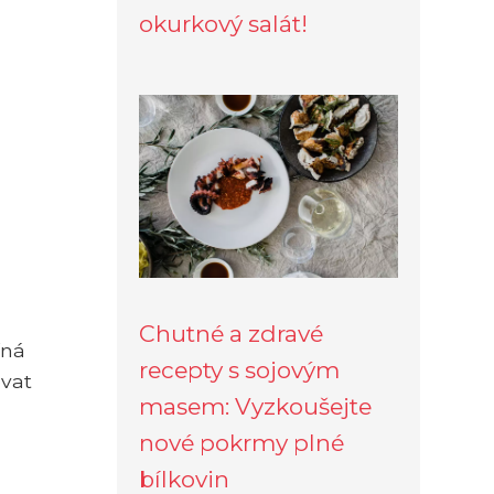
okurkový salát!
Chutné a zdravé
íná
recepty s sojovým
ovat
masem: Vyzkoušejte
nové pokrmy plné
bílkovin