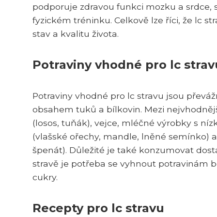
podporuje zdravou funkci mozku a srdce, 
fyzickém tréninku. Celkově lze říci, že lc s
stav a kvalitu života.
Potraviny vhodné pro lc strav
Potraviny vhodné pro lc stravu jsou přev
obsahem tuků a bílkovin. Mezi nejvhodnější
(losos, tuňák), vejce, mléčné výrobky s n
(vlašské ořechy, mandle, lněné semínko) 
špenát). Důležité je také konzumovat dosta
stravě je potřeba se vyhnout potravinám b
cukry.
Recepty pro lc stravu