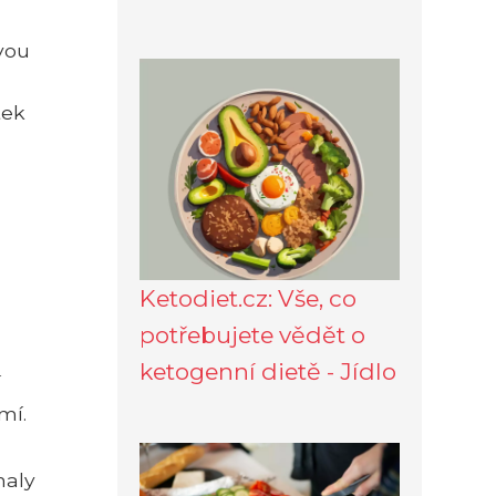
vou
tek
Ketodiet.cz: Vše, co
potřebujete vědět o
ketogenní dietě - Jídlo
í
mí.
naly