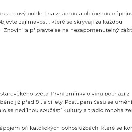
 zbrusu nový pohled na známou a oblíbenou nápojo
 objevte zajímavosti, které se skrývají za každou
ny "Znovín" a připravte se na nezapomenutelný záži
 starověkého světa. První zmínky o vínu pochází z
běno již před 8 tisíci lety. Postupem času se uměn
stalo se nedílnou součástí kultury a tradic mnoha ze
nápojem při katolických bohoslužbách, které se ko