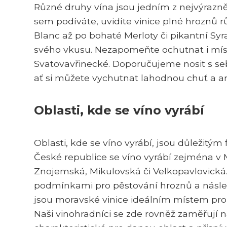
Různé druhy vína jsou jedním z nejvýrazn
sem podíváte, uvidíte vinice plné hroznů
Blanc až po bohaté Merloty či pikantní Syr
svého vkusu. Nezapomeňte ochutnat i místní
Svatovavřinecké. Doporučujeme nosit s se
ať si můžete vychutnat lahodnou chuť a a
Oblasti, kde se víno vyrábí
Oblasti, kde se víno vyrábí, jsou důležitý
České republice se víno vyrábí zejména v
Znojemská, Mikulovská či Velkopavlovická.
podmínkami pro pěstování hroznů a násle
jsou moravské vinice ideálním místem pro
Naši vinohradníci se zde rovněž zaměřují n