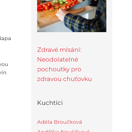
 Napa
Zdravé mlsání:
Neodolatelné
svou
pochoutky pro
ín.
zdravou chuťovku
Kuchtíci
Adéla Broučková
Andělka Nováčková