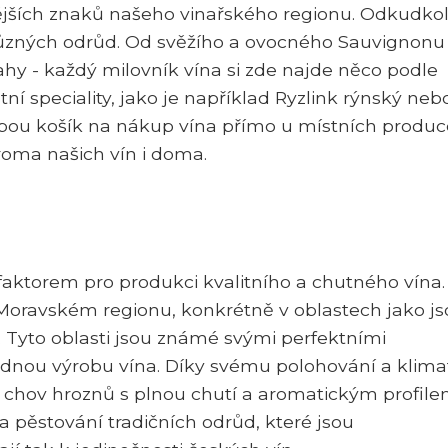
ějších znaků našeho vinařského regionu. Odkudkol
 různých odrůd. Od svěžího a ovocného Sauvignonu
ahy - každý milovník vína si zde najde něco podle
 speciality, jako je například Ryzlink rýnský neb
bou košík na nákup vína přímo u místních produc
roma našich vín i doma.
m faktorem pro produkci kvalitního a chutného vína.
 Moravském regionu, konkrétně v oblastech jako j
 Tyto oblasti jsou známé svými perfektními
dnou výrobu vína. Díky svému polohování a klima
 chov hroznů s plnou chutí a aromatickým profile
a pěstování tradičních odrůd, které jsou