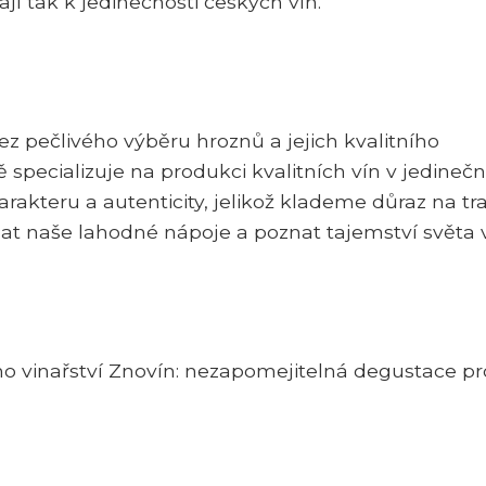
ají tak k jedinečnosti českých vín.
z pečlivého výběru hroznů a jejich kvalitního
 specializuje na produkci kvalitních vín v jedineč
arakteru a autenticity, jelikož klademe důraz na tr
tnat naše lahodné nápoje a poznat tajemství světa 
ho vinařství Znovín: nezapomejitelná degustace pr