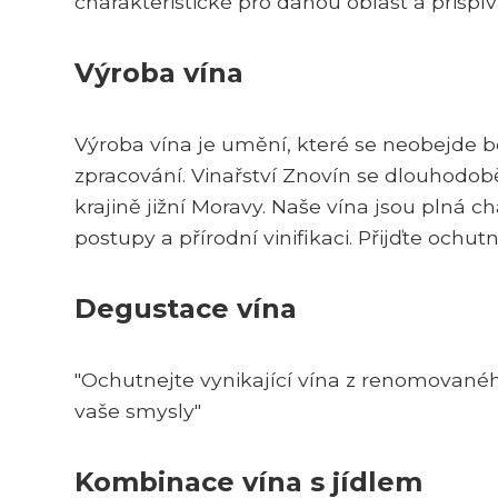
charakteristické pro danou oblast a přispív
Výroba vína
Výroba vína je umění, které se neobejde be
zpracování. Vinařství Znovín se dlouhodobě
krajině jižní Moravy. Naše vína jsou plná ch
postupy a přírodní vinifikaci. Přijďte ochu
Degustace vína
"Ochutnejte vynikající vína z renomované
vaše smysly"
Kombinace vína s jídlem