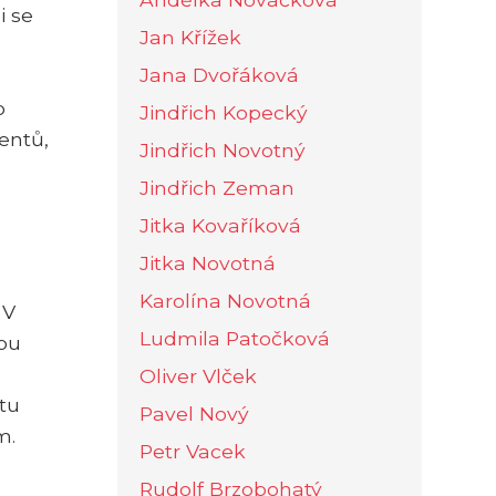
i se
Jan Křížek
Jana Dvořáková
o
Jindřich Kopecký
entů,
Jindřich Novotný
Jindřich Zeman
Jitka Kovaříková
Jitka Novotná
Karolína Novotná
 V
Ludmila Patočková
sou
Oliver Vlček
tu
Pavel Nový
m.
Petr Vacek
Rudolf Brzobohatý