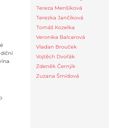
Tereza Menšíková
Terezka Jančíková
Tomáš Kozelka
Veronika Balcarová
né
Vladan Brouček
adiční
Vojtěch Dvořák
vína.
Zdeněk Černýk
Zuzana Šmídová
o