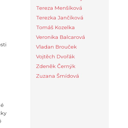
Tereza Menšíková
Terezka Jančíková
Tomáš Kozelka
Veronika Balcarová
sti
Vladan Brouček
Vojtěch Dvořák
Zdeněk Černýk
Zuzana Šmídová
lé
cky
ě