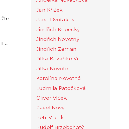
Jan Křížek
ožte
Jana Dvořáková
Jindřich Kopecký
Jindřich Novotný
lí a
Jindřich Zeman
Jitka Kovaříková
Jitka Novotná
Karolína Novotná
Ludmila Patočková
Oliver Vlček
Pavel Nový
a
Petr Vacek
Rudolf Brzobohatý