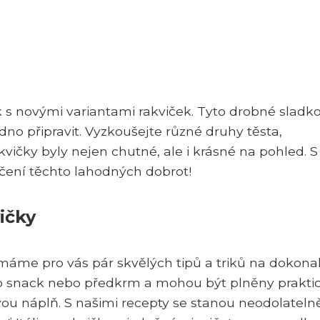
ek s novými variantami rakviček. Tyto drobné sladko
dno připravit. Vyzkoušejte různé druhy těsta,
vičky byly nejen chutné, ale i krásné na pohled. S
ečení těchto lahodných dobrot!
ičky
i, máme pro vás pár skvělých tipů a triků na dokona
ako snack nebo předkrm a mohou být plněny prakti
ou náplň. S našimi recepty se stanou neodolateln