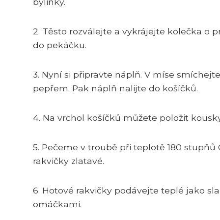
bylinky.
2. Těsto rozválejte a vykrájejte kolečka o 
do pekáčku.
3. Nyní si připravte náplň. V míse smíchej
pepřem. Pak náplň nalijte do košíčků.
4. Na vrchol košíčků můžete položit kousky
5. Pečeme v troubě při teplotě 180 stupň
rakvičky zlatavé.
6. Hotové rakvičky podávejte teplé jako s
omáčkami.