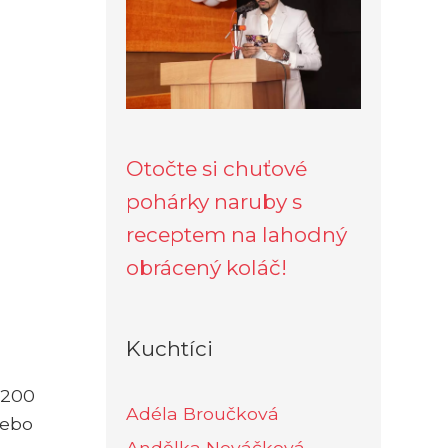
Otočte si chuťové
pohárky naruby s
receptem na lahodný
obrácený koláč!
Kuchtíci
 (200
Adéla Broučková
nebo
Andělka Nováčková