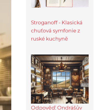
Stroganoff - Klasická
chuťová symfonie z
ruské kuchyně
Odpověď: Ondrášův