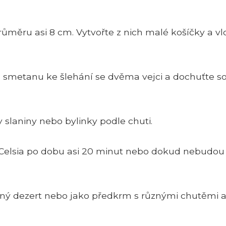
průměru asi 8 cm. Vytvořte z nich malé košíčky a vl
te smetanu ke šlehání se dvěma vejci a dochuťte so
 slaniny nebo bylinky podle chuti.
ů Celsia po dobu asi 20 minut nebo dokud nebudou
laný dezert nebo jako předkrm s různými chutěmi 