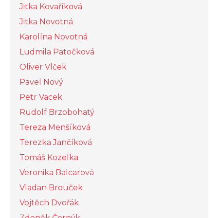
Jitka Kovaříková
Jitka Novotná
Karolína Novotná
Ludmila Patočková
Oliver Vlček
Pavel Nový
Petr Vacek
Rudolf Brzobohatý
Tereza Menšíková
Terezka Jančíková
Tomáš Kozelka
Veronika Balcarová
Vladan Brouček
Vojtěch Dvořák
Zdeněk Černýk