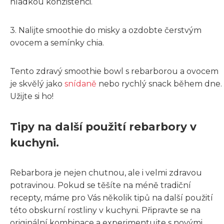
hladkou konzistenci.
3. Nalijte smoothie do misky a ozdobte čerstvým
ovocem a semínky chia.
Tento zdravý smoothie bowl s rebarborou a ovocem
je skvělý jako
snídaně
nebo rychlý snack během dne.
Užijte si ho!
Tipy na další použití rebarbory v
kuchyni.
Rebarbora je nejen chutnou, ale i velmi zdravou
potravinou. Pokud se těšíte na méně tradiční
recepty, máme pro Vás několik tipů na další použití
této obskurní rostliny v kuchyni. Připravte se na
originální kombinace a experimentujte s novými