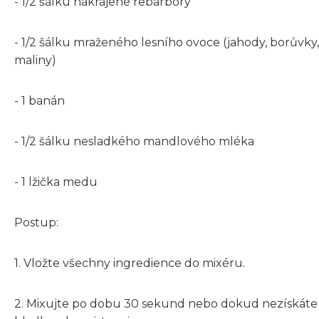
- 1/2 šálku nakrájené rebarbory
- 1/2 šálku mraženého lesního ovoce (jahody, borůvky,
maliny)
- 1 banán
- 1/2 šálku nesladkého mandlového mléka
- 1 lžička medu
Postup:
1. Vložte všechny ingredience do mixéru.
2. Mixujte po dobu 30 sekund nebo dokud nezískáte