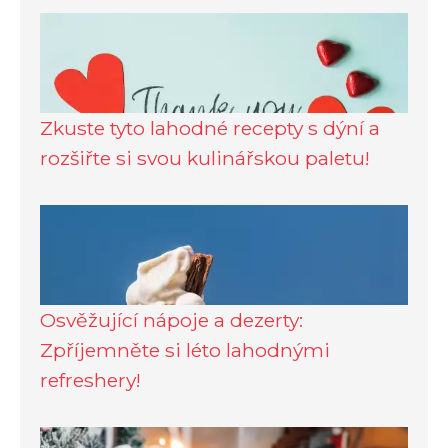
Zkuste tyto lahodné recepty s dýní a
rozšiřte si svou kulinářskou paletu!
Osvěžující nápoje a dezerty:
Zpříjemněte si léto lahodnými
refreshery!