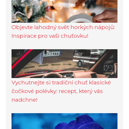
Objevte lahodný svět horkých nápojů:
Inspirace pro vaši chuťovku!
Vychutnejte si tradiční chuť klasické
čočkové polévky: recept, který vás
nadchne!