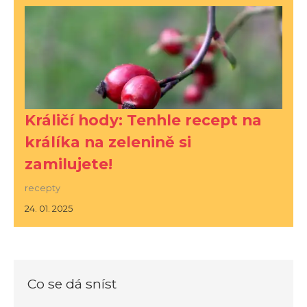
Králičí hody: Tenhle recept na
králíka na zelenině si
zamilujete!
recepty
24. 01. 2025
Co se dá sníst