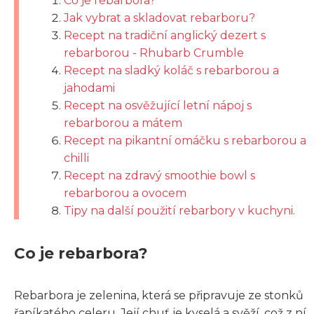
Co je rebarbora?
Jak vybrat a skladovat rebarboru?
Recept na tradiční anglický dezert s
rebarborou - Rhubarb Crumble
Recept na sladký koláč s rebarborou a
jahodami
Recept na osvěžující letní nápoj s
rebarborou a mátem
Recept na pikantní omáčku s rebarborou a
chilli
Recept na zdravý smoothie bowl s
rebarborou a ovocem
Tipy na další použití rebarbory v kuchyni.
Co je rebarbora?
Rebarbora je zelenina, která se připravuje ze stonků
řapíkatého celeru. Její chuť je kyselá a svěží, což z ní