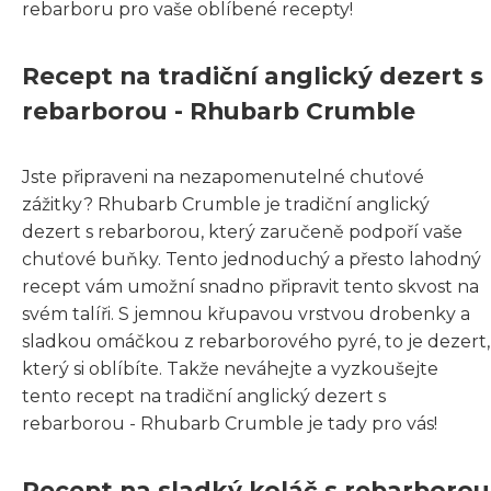
rebarboru pro vaše oblíbené recepty!
Recept na tradiční anglický dezert s
rebarborou - Rhubarb Crumble
Jste připraveni na nezapomenutelné chuťové
zážitky? Rhubarb Crumble je tradiční anglický
dezert s rebarborou, který zaručeně podpoří vaše
chuťové buňky. Tento jednoduchý a přesto lahodný
recept vám umožní snadno připravit tento skvost na
svém talíři. S jemnou křupavou vrstvou drobenky a
sladkou omáčkou z rebarborového pyré, to je dezert,
který si oblíbíte. Takže neváhejte a vyzkoušejte
tento recept na tradiční anglický dezert s
rebarborou - Rhubarb Crumble je tady pro vás!
Recept na sladký koláč s rebarborou