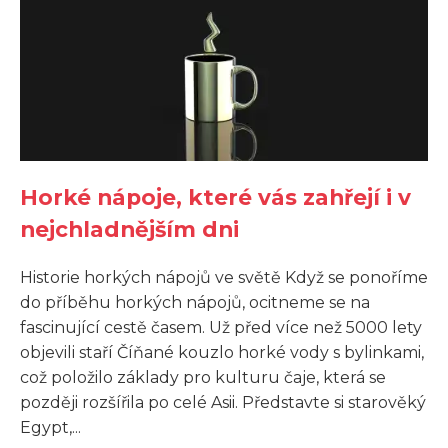
Horké nápoje, které vás zahřejí i v
nejchladnějším dni
Historie horkých nápojů ve světě Když se ponoříme
do příběhu horkých nápojů, ocitneme se na
fascinující cestě časem. Už před více než 5000 lety
objevili staří Číňané kouzlo horké vody s bylinkami,
což položilo základy pro kulturu čaje, která se
později rozšířila po celé Asii. Představte si starověký
Egypt,...