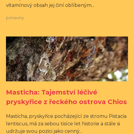
vitamínový obsah jej činí oblíbeným...
potraviny
Masticha: Tajemství léčivé
pryskyřice z řeckého ostrova Chios
Masticha, pryskyřice pocházející ze stromu Pistacia
lentiscus, má za sebou tisíce let historie a stále si
udržuje svou pozici jako cenný...