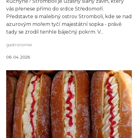
kuchyně? Stromboli je úžasný slaný závin, který
vás přenese přímo do srdce Středomoří.
Představte si malebný ostrov Stromboli, kde se nad
azurovým mořem tyčí majestátní sopka - právě
tady se zrodil tenhle báječný pokrm. V...
gastronomie
06. 04. 2026