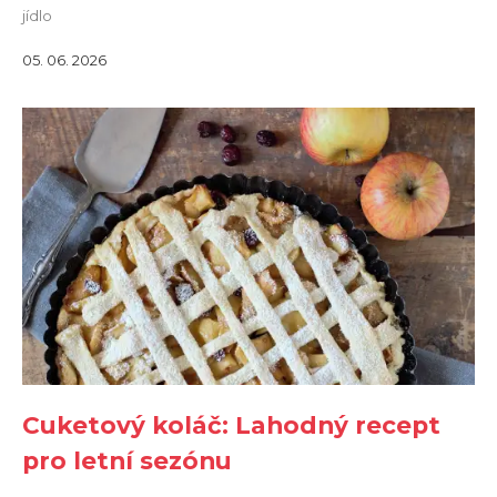
jídlo
05. 06. 2026
Cuketový koláč: Lahodný recept
pro letní sezónu