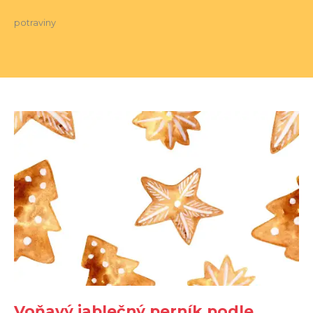
potraviny
Voňavý jablečný perník podle