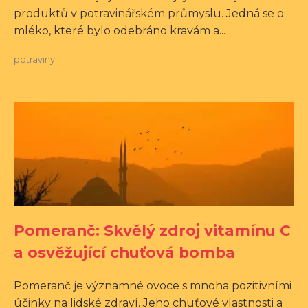
produktů v potravinářském průmyslu. Jedná se o
mléko, které bylo odebráno kravám a...
potraviny
Pomeranč: Skvělý zdroj vitamínu C
a osvěžující chuťová bomba
Pomeranč je významné ovoce s mnoha pozitivními
účinky na lidské zdraví. Jeho chuťové vlastnosti a