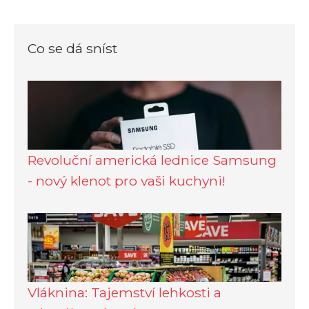
Co se dá sníst
Revoluční americká lednice Samsung
- nový klenot pro vaši kuchyni!
Vláknina: Tajemství lehkosti a