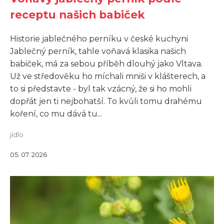
receptu našich babiček
Historie jablečného perníku v české kuchyni
Jablečný perník, tahle voňavá klasika našich
babiček, má za sebou příběh dlouhý jako Vltava.
Už ve středověku ho míchali mniši v klášterech, a
to si představte - byl tak vzácný, že si ho mohli
dopřát jen ti nejbohatší. To kvůli tomu drahému
koření, co mu dává tu...
jídlo
05. 07. 2026