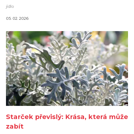
jídlo
05. 02. 2026
Starček převislý: Krása, která může
zabít