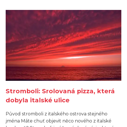
Stromboli: Srolovaná pizza, která
dobyla italské ulice
Původ stromboli z italského ostrova stejného
jména Máte chuť objevit něco nového z italské