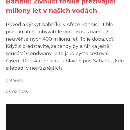
Bahník: Živoucí fosilie přežívající
miliony let v našich vodách
Původ a výskyt bahníků v Africe Bahníci - tihle
prastaří afričtí obyvatelé vod - jsou s námi už
neuvěřitelných 400 milionů let. To je doba, co?
Když si představíte, že tehdy byla Afrika ještě
součástí Gondwany, je to jako byste cestovali
časem. Dneska je najdete hlavně pod Saharou, kde
si lebedí v nejrůznějších...
potraviny
05. 02. 2026