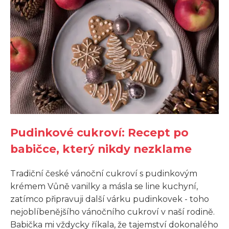
Pudinkové cukroví: Recept po
babičce, který nikdy nezklame
Tradiční české vánoční cukroví s pudinkovým
krémem Vůně vanilky a másla se line kuchyní,
zatímco připravuji další várku pudinkovek - toho
nejoblíbenějšího vánočního cukroví v naší rodině.
Babička mi vždycky říkala, že tajemství dokonalého