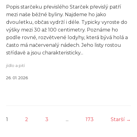
Popis starčeku převislého Starček převislý patří
mezi naše běžné byliny. Najdeme ho jako
dvouletku, občas vydrží i déle. Typicky vyroste do
výšky mezi 30 až 100 centimetry. Poznáme ho
podle rovné, rozvětvené lodyhy, která bývá holá a
často má načervenalý nádech. Jeho listy rostou
střídavě a jsou charakteristicky...
jídlo a pití
26. 01. 2026
1
2
3
...
173
Starší →