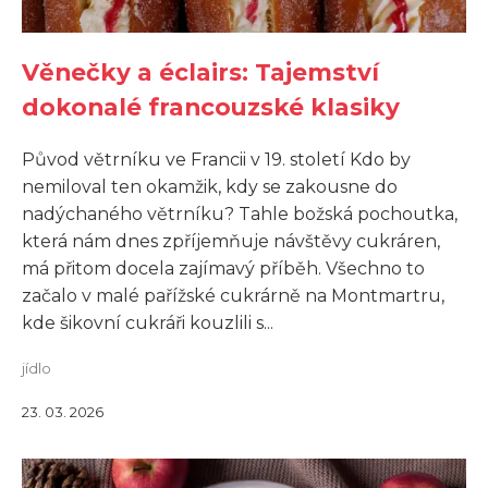
Věnečky a éclairs: Tajemství
dokonalé francouzské klasiky
Původ větrníku ve Francii v 19. století Kdo by
nemiloval ten okamžik, kdy se zakousne do
nadýchaného větrníku? Tahle božská pochoutka,
která nám dnes zpříjemňuje návštěvy cukráren,
má přitom docela zajímavý příběh. Všechno to
začalo v malé pařížské cukrárně na Montmartru,
kde šikovní cukráři kouzlili s...
jídlo
23. 03. 2026