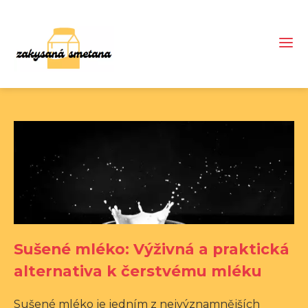
Sušené mléko: Výživná a praktická
alternativa k čerstvému mléku
Sušené mléko je jedním z nejvýznamnějších