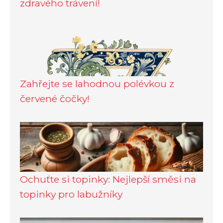
zdravého trávení!
Zahřejte se lahodnou polévkou z
červené čočky!
Ochuťte si topinky: Nejlepší směsi na
topinky pro labužníky