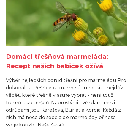
Domácí třešňová marmeláda:
Recept našich babiček ožívá
Výběr nejlepších odrůd třešní pro marmeládu Pro
dokonalou třešňovou marmeládu musíte nejdřív
vědět, které třešně vlastně vybrat - není totiž
třešeň jako třešeň. Naprostými hvězdami mezi
odrůdami jsou Karešova, Burlat a Kordia. Každá z
nich má něco do sebe a do marmelády přinese
svoje kouzlo. Naše česká...