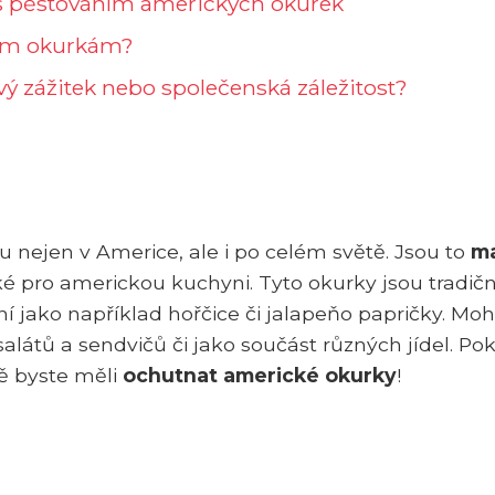
i s pěstováním amerických okurek
kým okurkám?
ý zážitek nebo společenská záležitost?
 nejen v Americe, ale i po celém světě. Jsou to
ma
cké pro americkou kuchyni. Tyto okurky jsou tradič
ní jako například hořčice či jalapeňo papričky. Mo
salátů a sendvičů či jako součást různých jídel. Po
tě byste měli
ochutnat americké okurky
!