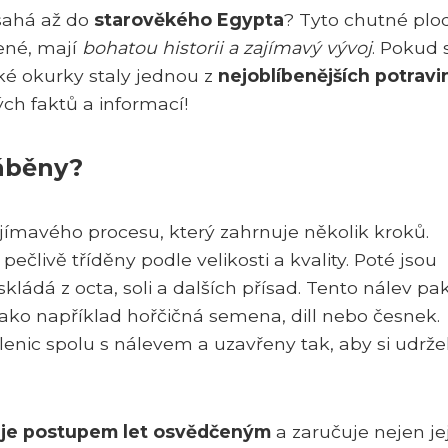
 sahá až do
starověkého Egypta
? Tyto chutné plod
bené, mají
bohatou historii a zajímavý vývoj
. Pokud 
ké okurky staly jednou z
nejoblíbenějších potravi
ých faktů a informací!
ráběny?
ímavého procesu, který zahrnuje několik kroků.
pečlivě tříděny podle velikosti a kvality. Poté jsou
 skládá z octa, soli a dalších přísad. Tento nálev pa
ako například hořčičná semena, dill nebo česnek.
nic spolu s nálevem a uzavřeny tak, aby si udrže
 je postupem let osvědčeným
a zaručuje nejen je