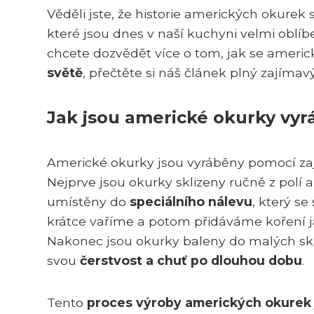
Věděli jste, že historie amerických okurek
které jsou dnes v naší kuchyni velmi oblí
chcete dozvědět více o tom, jak se americ
světě
, přečtěte si náš článek plný zajímav
Jak jsou americké okurky vy
Americké okurky jsou vyráběny pomocí zaj
Nejprve jsou okurky sklizeny ručně z polí a 
umístěny do
speciálního nálevu
, který se
krátce vaříme a potom přidáváme koření j
Nakonec jsou okurky baleny do malých skle
svou
čerstvost a chuť po dlouhou dobu
.
Tento
proces výroby amerických okurek