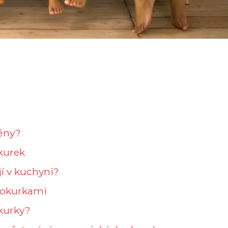
běny?
kurek
í v kuchyni?
 okurkami
okurky?