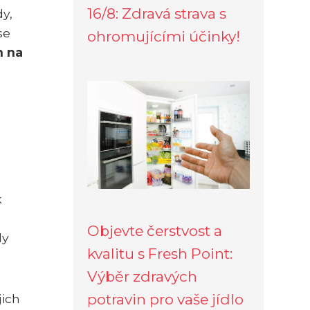
16/8: Zdravá strava s
y,
se
ohromujícími účinky!
n na
k
Objevte čerstvost a
ly
kvalitu s Fresh Point:
Výběr zdravých
potravin pro vaše jídlo
jich