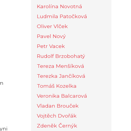
Karolína Novotná
Ludmila Patočková
Oliver Vlček
Pavel Nový
Petr Vacek
Rudolf Brzobohatý
Tereza Menšíková
Terezka Jančíková
ým
Tomáš Kozelka
Veronika Balcarová
Vladan Brouček
Vojtěch Dvořák
Zdeněk Černýk
yni