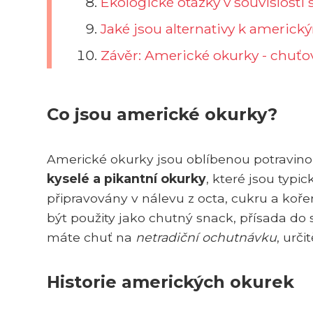
Ekologické otázky v souvislost
Jaké jsou alternativy k americ
Závěr: Americké okurky - chuťov
Co jsou americké okurky?
Americké okurky jsou oblíbenou potravinou
kyselé a pikantní okurky
, které jsou typi
připravovány v nálevu z octa, cukru a koře
být použity jako chutný snack, přísada do 
máte chuť na
netradiční ochutnávku
, urči
Historie amerických okurek