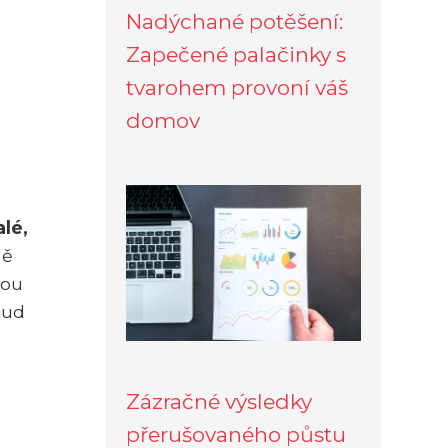
Nadýchané potěšení:
Zapečené palačinky s
tvarohem provoní váš
domov
lé,
ně
hou
kud
Zázračné výsledky
přerušovaného půstu