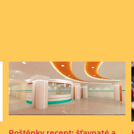
Roštěnky recept: šťavnaté a