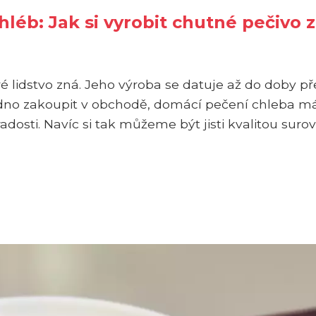
hléb: Jak si vyrobit chutné pečivo z
ré lidstvo zná. Jeho výroba se datuje až do doby př
nadno zakoupit v obchodě, domácí pečení chleba m
adosti. Navíc si tak můžeme být jisti kvalitou surov