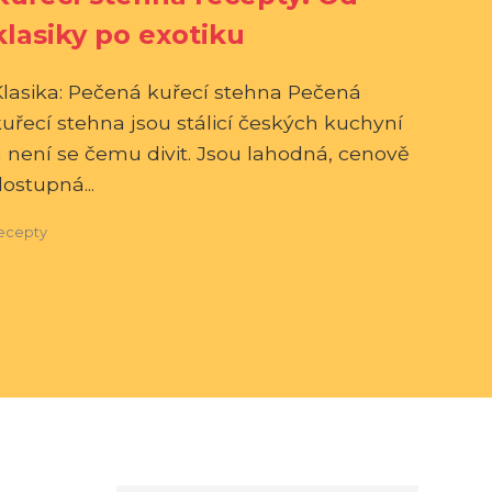
klasiky po exotiku
Klasika: Pečená kuřecí stehna Pečená
uřecí stehna jsou stálicí českých kuchyní
a není se čemu divit. Jsou lahodná, cenově
ostupná...
ecepty