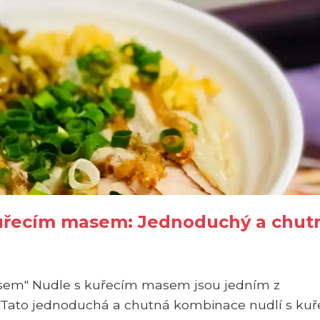
kuřecím masem: Jednoduchý a chut
asem" Nudle s kuřecím masem jsou jedním z
. Tato jednoduchá a chutná kombinace nudlí s ku