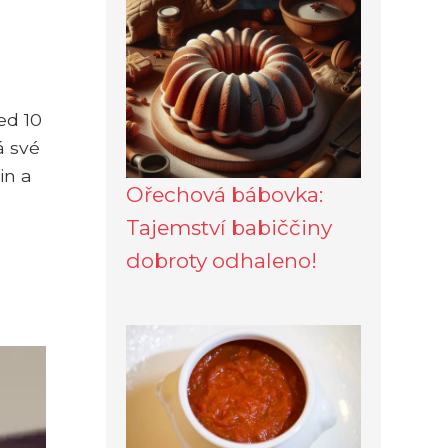
ed 10
á své
in a
Ořechová bábovka:
Tajemství babiččiny
dobroty odhaleno!