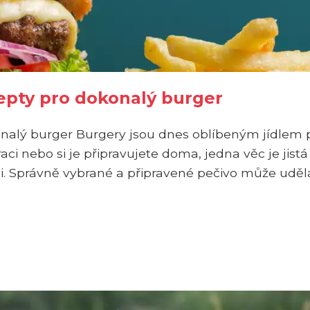
cepty pro dokonalý burger
konalý burger Burgery jsou dnes oblíbeným jídlem 
aci nebo si je připravujete doma, jedna věc je jistá
li. Správně vybrané a připravené pečivo může uděl