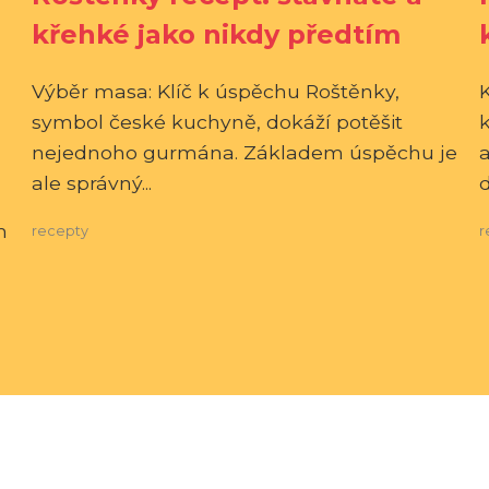
křehké jako nikdy předtím
Výběr masa: Klíč k úspěchu Roštěnky,
symbol české kuchyně, dokáží potěšit
k
nejednoho gurmána. Základem úspěchu je
ale správný...
d
m
recepty
r