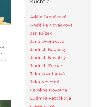
Kuchtíci
Adéla Broučková
Andělka Nováčková
Jan Křížek
Jana Dvořáková
po
Jindřich Kopecký
 -
Jindřich Novotný
at z
Jindřich Zeman
Jitka Kovaříková
Jitka Novotná
Karolína Novotná
Ludmila Patočková
Oliver Vlček