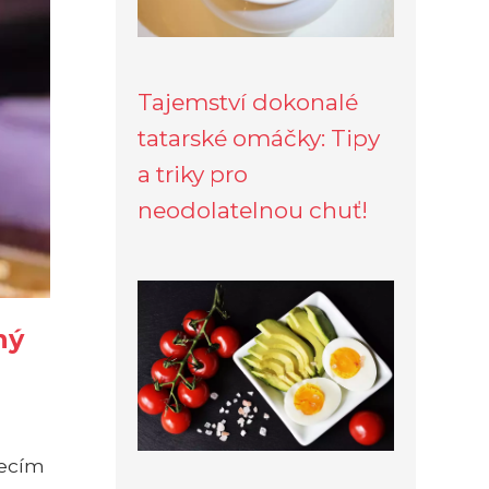
Tajemství dokonalé
tatarské omáčky: Tipy
a triky pro
neodolatelnou chuť!
ný
řecím