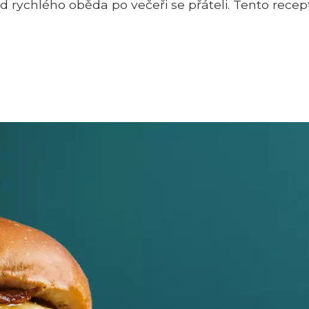
d rychlého oběda po večeři se přáteli. Tento recept