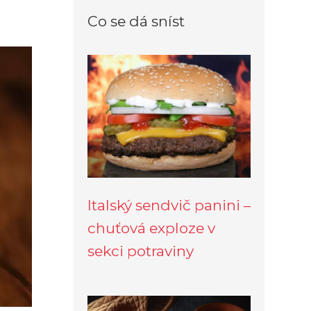
Co se dá sníst
Italský sendvič panini –
chuťová exploze v
sekci potraviny