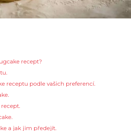
mugcake recept?
tu.
e receptu podle vašich preferencí.
ake.
 recept.
cake.
e a jak jim předejít.