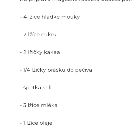
- 4 lžíce hladké mouky
- 2 lžíce cukru
- 2 lžičky kakaa
- 1/4 lžičky prášku do pečiva
- špetka soli
- 3 lžíce mléka
- 1 lžíce oleje