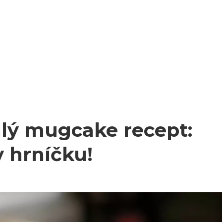
lý mugcake recept:
v hrníčku!