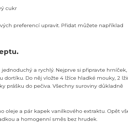
vý cukr
svých preferencí upravit. Přidat můžete například
eptu.
jednoduchý a rychlý. Nejprve si připravte hrníček,
 dortíku. Do něj vložte 4 lžíce hladké mouky, 2 lž
ičky prášku do pečiva. Všechny suroviny důkladně
ného oleje a pár kapek vanilkového extraktu. Opět vš
ladkou a homogenní směs bez hrudek.