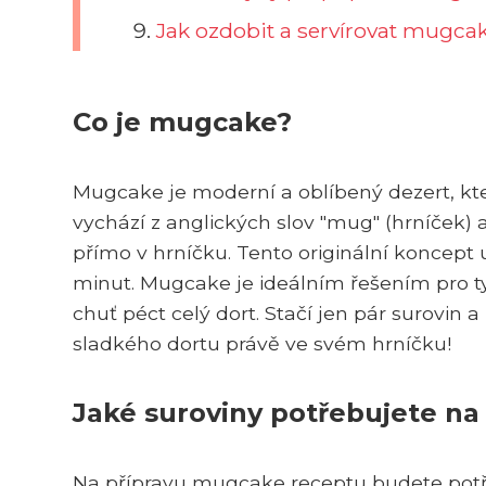
Jak ozdobit a servírovat mugcak
Co je mugcake?
Mugcake je moderní a oblíbený dezert, kte
vychází z anglických slov "mug" (hrníček) a
přímo v hrníčku. Tento originální koncept
minut. Mugcake je ideálním řešením pro ty
chuť péct celý dort. Stačí jen pár surovin
sladkého dortu právě ve svém hrníčku!
Jaké suroviny potřebujete n
Na přípravu mugcake receptu budete potře