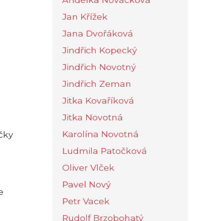
Jan Křížek
Jana Dvořáková
Jindřich Kopecký
Jindřich Novotný
Jindřich Zeman
Jitka Kovaříková
Jitka Novotná
Karolína Novotná
ičky
Ludmila Patočková
Oliver Vlček
Pavel Nový
e
Petr Vacek
Rudolf Brzobohatý