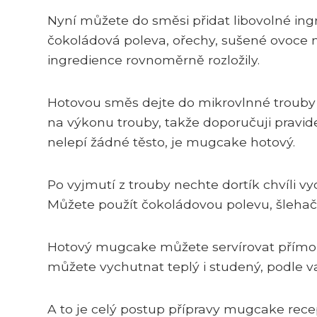
Nyní můžete do směsi přidat libovolné ingr
čokoládová poleva, ořechy, sušené ovoce 
ingredience rovnoměrně rozložily.
Hotovou směs dejte do mikrovlnné trouby 
na výkonu trouby, takže doporučuji pravid
nelepí žádné těsto, je mugcake hotový.
Po vyjmutí z trouby nechte dortík chvíli v
Můžete použít čokoládovou polevu, šlehač
Hotový mugcake můžete servírovat přímo v 
můžete vychutnat teplý i studený, podle va
A to je celý postup přípravy mugcake rece