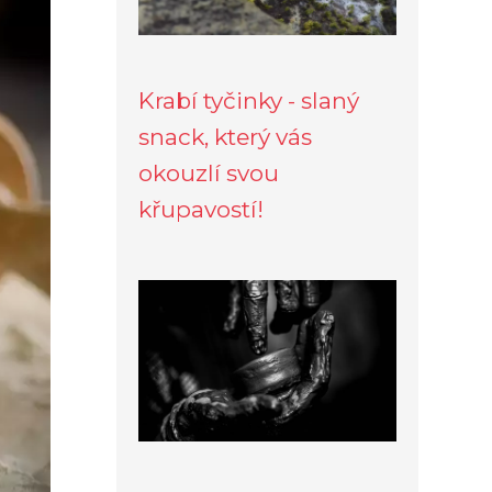
Krabí tyčinky - slaný
snack, který vás
okouzlí svou
křupavostí!