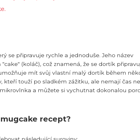
e.
rý se připravuje rychle a jednoduše. Jeho název
 "cake" (koláč), což znamená, že se dortík připravu
 umožňuje mít svůj vlastní malý dortík během něk
, kteří touží po sladkém zážitku, ale nemají čas n
 a mikrovlnka a můžete si vychutnat dokonalou porc
a mugcake recept?
bovat následující suroviny: