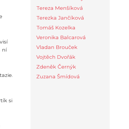
Tereza Menšíková
e
Terezka Jančíková
Tomáš Kozelka
Veronika Balcarová
isí
Vladan Brouček
 ní
Vojtěch Dvořák
Zdeněk Černýk
azie.
Zuzana Šmídová
ík si
u