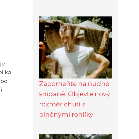
je
olika
ebo
Zapomeňte na nudné
i
snídaně: Objevte nový
rozměr chutí s
plněnými rohlíky!