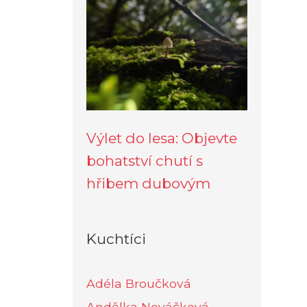
Výlet do lesa: Objevte
bohatství chutí s
hřibem dubovým
Kuchtíci
Adéla Broučková
Andělka Nováčková