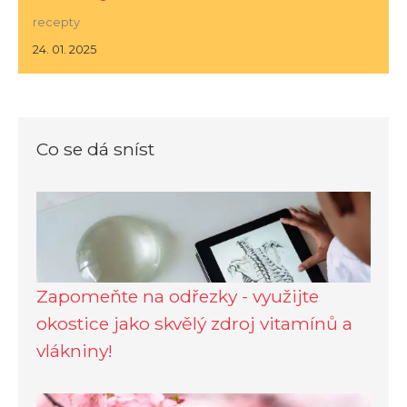
recepty
24. 01. 2025
Co se dá sníst
Zapomeňte na odřezky - využijte
okostice jako skvělý zdroj vitamínů a
vlákniny!