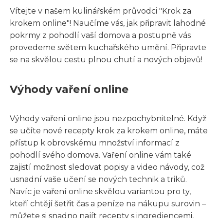
Vítejte v našem kulinářském průvodci "Krok za
krokem online"! Naučíme vás, jak připravit lahodné
pokrmy z pohodlí vaší domova a postupně vás
provedeme světem kuchařského umění. Připravte
se na skvělou cestu plnou chutí a nových objevů!
Výhody vaření online
Výhody vaření online jsou nezpochybnitelné. Když
se učíte nové recepty krok za krokem online, máte
přístup k obrovskému množství informací z
pohodlí svého domova. Vaření online vám také
zajistí možnost sledovat popisy a video návody, což
usnadní vaše učení se nových technik a triků.
Navíc je vaření online skvělou variantou pro ty,
kteří chtějí šetřit čas a peníze na nákupu surovin –
můžete si snadno najít recepty s ingrediencemi,