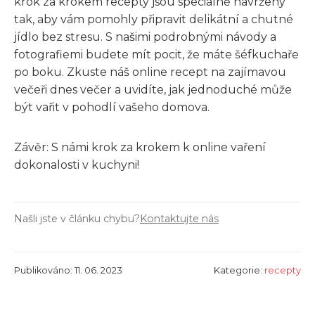
krok za krokem recepty jsou speciálně navrženy
tak, aby vám pomohly připravit delikátní a chutné
jídlo bez stresu. S našimi podrobnými návody a
fotografiemi budete mít pocit, že máte šéfkuchaře
po boku. Zkuste náš online recept na zajímavou
večeři dnes večer a uvidíte, jak jednoduché může
být vařit v pohodlí vašeho domova.
Závěr: S námi krok za krokem k online vaření
dokonalosti v kuchyni!
Našli jste v článku chybu?
Kontaktujte nás
Publikováno: 11. 06. 2023
Kategorie:
recepty