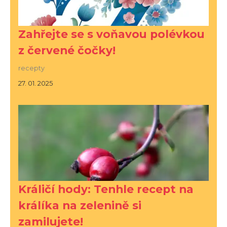
Zahřejte se s voňavou polévkou
z červené čočky!
recepty
27. 01. 2025
Králičí hody: Tenhle recept na
králíka na zelenině si
zamilujete!