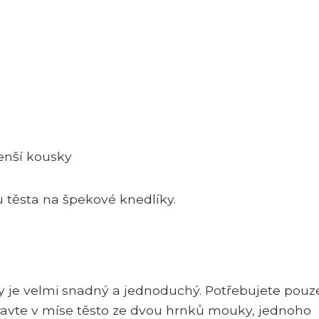
enší kousky
u těsta na špekové knedlíky.
y je velmi snadný a jednoduchý. Potřebujete pouz
ipravte v míse těsto ze dvou hrnků mouky, jednoho