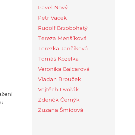
Pavel Nový
Petr Vacek
é
Rudolf Brzobohatý
Tereza Menšíková
Terezka Jančíková
Tomáš Kozelka
Veronika Balcarová
Vladan Brouček
Vojtěch Dvořák
ažení
Zdeněk Černýk
ou
Zuzana Šmídová