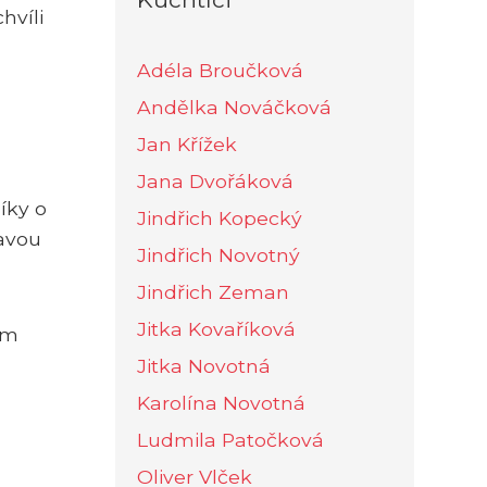
hvíli
Adéla Broučková
Andělka Nováčková
Jan Křížek
Jana Dvořáková
líky o
Jindřich Kopecký
lavou
Jindřich Novotný
Jindřich Zeman
Jitka Kovaříková
ým
Jitka Novotná
Karolína Novotná
Ludmila Patočková
Oliver Vlček