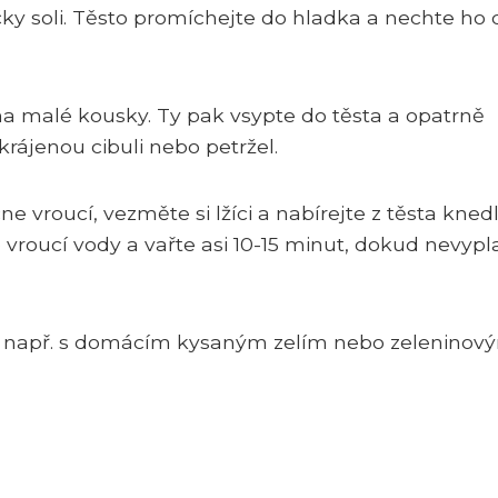
čky soli. Těsto promíchejte do hladka a nechte ho c
 na malé kousky. Ty pak vsypte do těsta a opatrně
rájenou cibuli nebo petržel.
ne vroucí, vezměte si lžíci a nabírejte z těsta kned
o vroucí vody a vařte asi 10-15 minut, dokud nevyp
 např. s domácím kysaným zelím nebo zeleninov