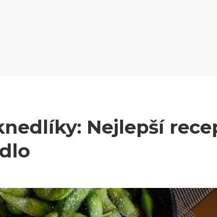
nedlíky: Nejlepší rece
ídlo