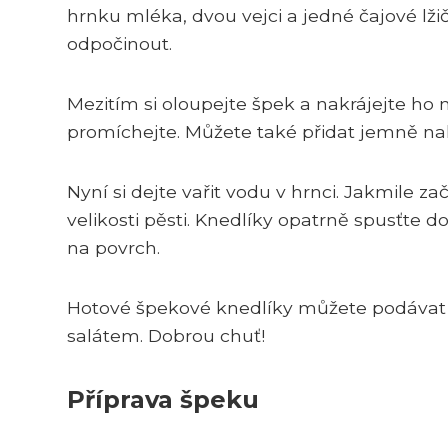
hrnku mléka, dvou vejci a jedné čajové lži
odpočinout.
Mezitím si oloupejte špek a nakrájejte ho
promíchejte. Můžete také přidat jemně nak
Nyní si dejte vařit vodu v hrnci. Jakmile zač
velikosti pěsti. Knedlíky opatrně spusťte d
na povrch.
Hotové špekové knedlíky můžete podávat
salátem. Dobrou chuť!
Příprava špeku