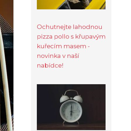
Ochutnejte lahodnou
pizza pollo s křupavým
kuřecím masem -
novinka v naší
nabídce!