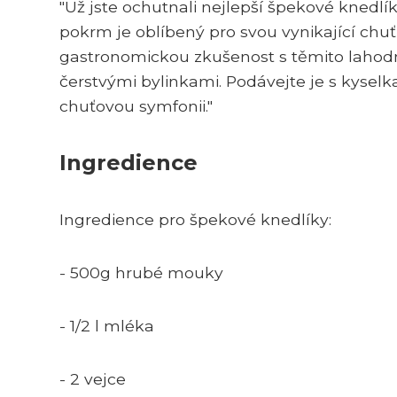
"Už jste ochutnali nejlepší špekové knedlí
pokrm je oblíbený pro svou vynikající chuť
gastronomickou zkušenost s těmito lahod
čerstvými bylinkami. Podávejte je s kysel
chuťovou symfonii."
Ingredience
Ingredience pro špekové knedlíky:
- 500g hrubé mouky
- 1/2 l mléka
- 2 vejce