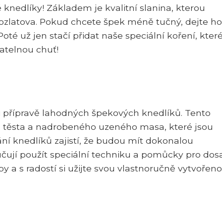
 knedlíky! Základem je kvalitní slanina, kterou
ozlatova. Pokud chcete špek méně tučný, dejte ho
oté už jen stačí přidat naše speciální koření, kter
atelnou chuť!
i přípravě lahodných špekových knedlíků. Tento
o těsta a nadrobeného uzeného masa, které jsou
ní knedlíků zajistí, že budou mít dokonalou
učují použít speciální techniku a pomůcky pro dos
ipy a s radostí si užijte svou vlastnoručně vytvořen