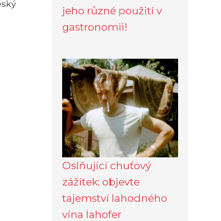
eský
jeho různé použití v
gastronomii!
Oslňující chuťový
zážitek: objevte
tajemství lahodného
vína lahofer