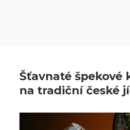
Šťavnaté špekové k
na tradiční české j