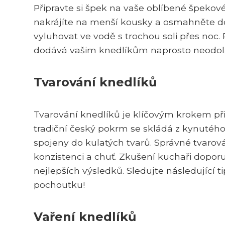
Připravte si špek na vaše oblíbené špekové
nakrájíte na menší kousky a osmahněte d
vyluhovat ve vodě s trochou soli přes noc. P
dodává vašim knedlíkům naprosto neodol
Tvarování knedlíků
Tvarování knedlíků je klíčovým krokem př
tradiční český pokrm se skládá z kynutéh
spojeny do kulatých tvarů. Správné tvarová
konzistenci a chuť. Zkušení kuchaři dopor
nejlepších výsledků. Sledujte následující t
pochoutku!
Vaření knedlíků