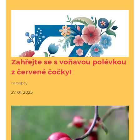
Zahřejte se s voňavou polévkou
z červené čočky!
recepty
27. 01. 2025