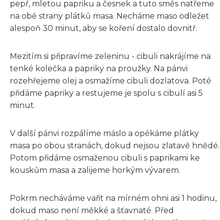
pepř, mletou papriku a česnek a tuto směs natřeme
na obě strany plátků masa. Necháme maso odležet
alespoň 30 minut, aby se koření dostalo dovnitř.
Mezitím si připravíme zeleninu - cibuli nakrájíme na
tenké kolečka a papriky na proužky. Na pánvi
rozehřejeme olej a osmažíme cibuli dozlatova. Poté
přidáme papriky a restujeme je spolu s cibulí asi 5
minut.
V další pánvi rozpálíme máslo a opékáme plátky
masa po obou stranách, dokud nejsou zlatavě hnědé.
Potom přidáme osmaženou cibuli s paprikami ke
kouskům masa a zalijeme horkým vývarem.
Pokrm necháváme vařit na mírném ohni asi 1 hodinu,
dokud maso není měkké a šťavnaté. Před