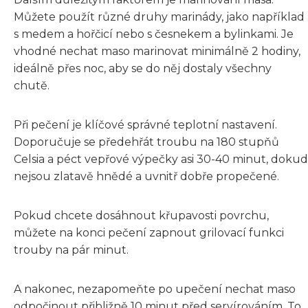
Můžete použít různé druhy marinády, jako například
s medem a hořčicí nebo s česnekem a bylinkami. Je
vhodné nechat maso marinovat minimálně 2 hodiny,
ideálně přes noc, aby se do něj dostaly všechny
chutě.
Při pečení je klíčové správné teplotní nastavení.
Doporučuje se předehřát troubu na 180 stupňů
Celsia a péct vepřové výpečky asi 30-40 minut, dokud
nejsou zlatavě hnědé a uvnitř dobře propečené.
Pokud chcete dosáhnout křupavosti povrchu,
můžete na konci pečení zapnout grilovací funkci
trouby na pár minut.
A nakonec, nezapomeňte po upečení nechat maso
odpočinout přibližně 10 minut před servírováním. To