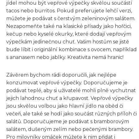
jídel mohou být vepřové výpečky skvělou součástí
tacos nebo burritos. Pokud preferujete lehčí verzi,
můžete je podávat s čerstvým zeleninovým salátem.
Nezapomeňte také na klasické přísady jako hořčici,
kečup nebo kyselé okurky, které dodají vepřovým
výpečkám jedinečnou chuť. Vašim hostům se jistě
bude líbit i originální kombinace s ovocem, například
s ananasem nebo jablky. Kreativita nemá hranic!
Závěrem bychom rádi doporučili, jak nejlépe
konzumovat vepřové výpečky. Doporučujeme je
podávat teplé, aby si uživatelé mohli plně vychutnat
jejich lahodnou chuť a křupavost. Vepřové výpečky
jsou skvělou volbou jako hlavní jídlo na oběd či
večeři, ale také se hodí jako součást různých příloh či
salátů. Doporučujeme je podávat s bramborovým
salátem, dušeným zelím nebo pečenými brambory.
Pro milovníky omáček můžete k nim přidat i