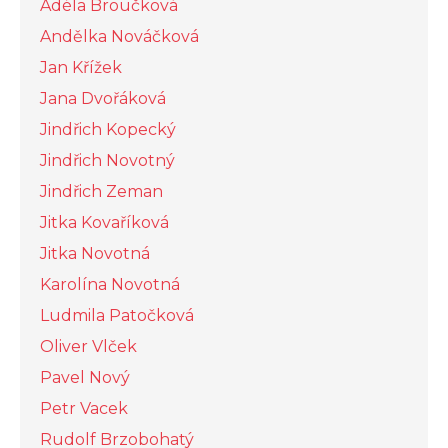
Adéla Broučková
Andělka Nováčková
Jan Křížek
Jana Dvořáková
Jindřich Kopecký
Jindřich Novotný
Jindřich Zeman
Jitka Kovaříková
Jitka Novotná
Karolína Novotná
Ludmila Patočková
Oliver Vlček
Pavel Nový
Petr Vacek
Rudolf Brzobohatý