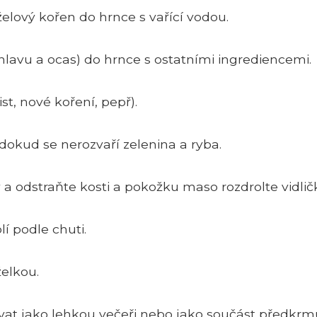
rželový kořen do hrnce s vařící vodou.
. hlavu a ocas) do hrnce s ostatními ingrediencemi.
ist, nové koření, pepř).
 dokud se nerozvaří zelenina a ryba.
a odstraňte kosti a pokožku maso rozdrolte vidlič
í podle chuti.
želkou.
vat jako lehkou večeři nebo jako součást předkrm