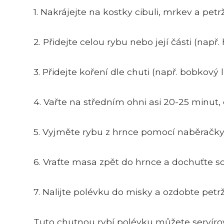
1. Nakrájejte na kostky cibuli, mrkev a pet
2. Přidejte celou rybu nebo její části (např
3. Přidejte koření dle chuti (např. bobkový l
4. Vařte na středním ohni asi 20-25 minut,
5. Vyjměte rybu z hrnce pomocí naběračky 
6. Vraťte masa zpět do hrnce a dochuťte sol
7. Nalijte polévku do misky a ozdobte petr
Tuto chutnou rybí polévku můžete servíro