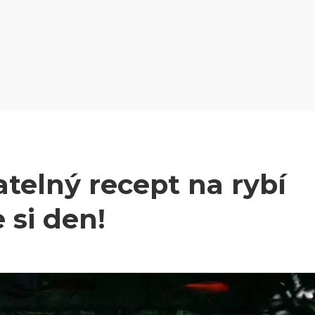
telný recept na rybí
 si den!