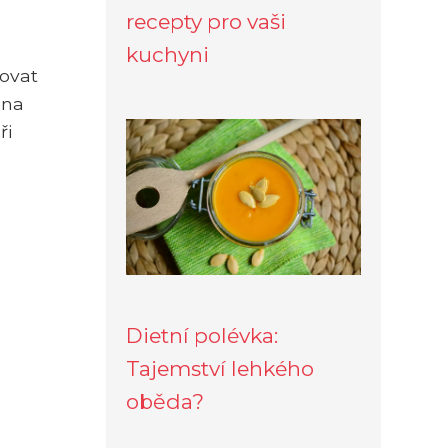
recepty pro vaši
kuchyni
žovat
 na
ři
Dietní polévka:
Tajemství lehkého
oběda?