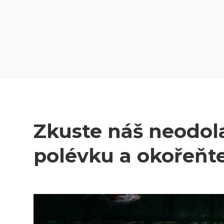
Zkuste náš neodola
polévku a okořeňte