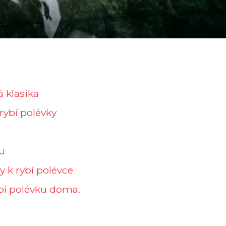
á klasika
rybí polévky
tu
y k rybí polévce
ybí polévku doma.