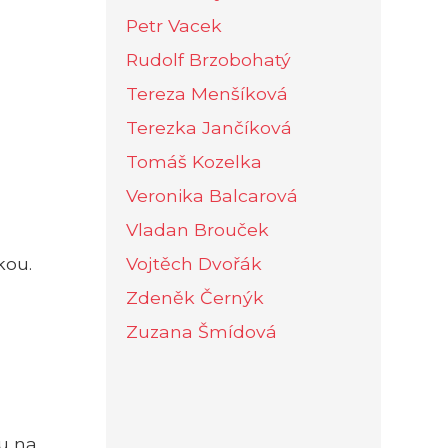
Petr Vacek
Rudolf Brzobohatý
Tereza Menšíková
Terezka Jančíková
Tomáš Kozelka
Veronika Balcarová
Vladan Brouček
kou.
Vojtěch Dvořák
Zdeněk Černýk
Zuzana Šmídová
u na