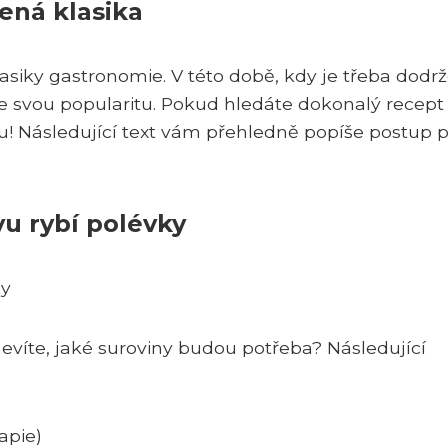
ená klasika
lasiky gastronomie. V této době, kdy je třeba dodr
uje svou popularitu. Pokud hledáte dokonalý recept
! Následující text vám přehledně popíše postup p
vu rybí polévky
ky
nevíte, jaké suroviny budou potřeba? Následující
apie)