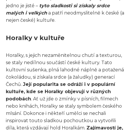
jedno je jisté –
tyto sladkosti si získaly srdce
malých i velkých
a patří neodmyslitelně k české (a
nejen české) kultuře.
Horalky v kultuře
Horalky, s jejich nezaměnitelnou chutí a texturou,
se staly nedílnou součástí české kultury. Tato
kultovní sušenka, plná lahodné náplně a potažená
čokoládou, si získala srdce (a žaludky) generací
Čechů.
Její popularita se odráží i v populární
kultuře, kde se Horalky objevují v různých
podobách
. Ať už jde o zmínky v písních, filmech
nebo knihách, Horalky se staly symbolem českého
mlsání. Dokonce i někteří umělci se nechali
inspirovat touto sladkou pochoutkou a vytvořili
díla, která vzdávají hold Horalkám.
Zajímavostí je,