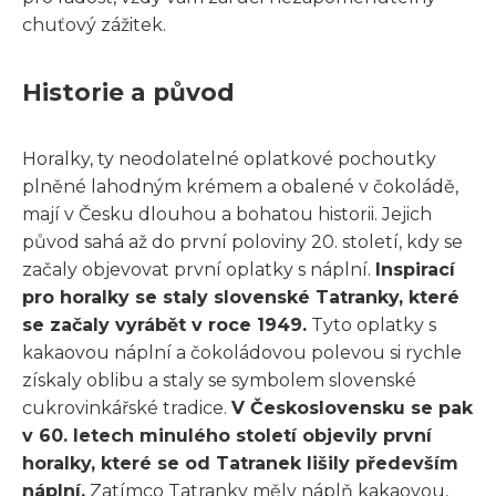
chuťový zážitek.
Historie a původ
Horalky, ty neodolatelné oplatkové pochoutky
plněné lahodným krémem a obalené v čokoládě,
mají v Česku dlouhou a bohatou historii. Jejich
původ sahá až do první poloviny 20. století, kdy se
začaly objevovat první oplatky s náplní.
Inspirací
pro horalky se staly slovenské Tatranky, které
se začaly vyrábět v roce 1949.
Tyto oplatky s
kakaovou náplní a čokoládovou polevou si rychle
získaly oblibu a staly se symbolem slovenské
cukrovinkářské tradice.
V Československu se pak
v 60. letech minulého století objevily první
horalky, které se od Tatranek lišily především
náplní.
Zatímco Tatranky měly náplň kakaovou,