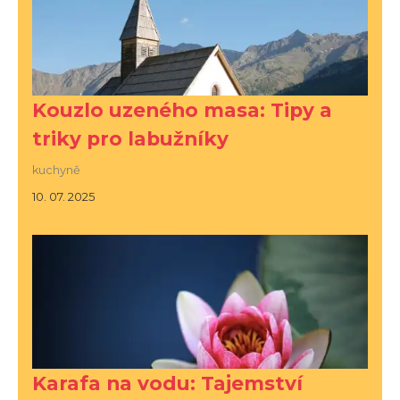
Kouzlo uzeného masa: Tipy a
triky pro labužníky
kuchyně
10. 07. 2025
Karafa na vodu: Tajemství