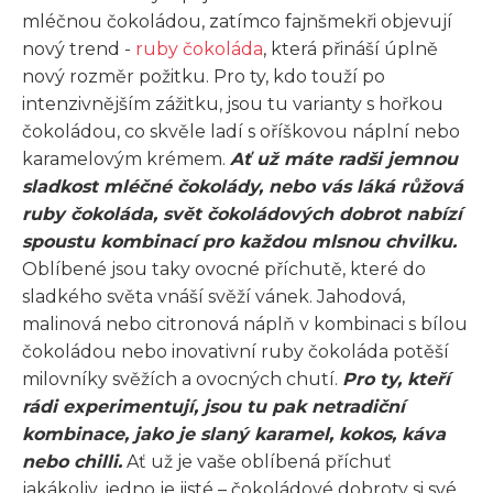
mléčnou čokoládou, zatímco fajnšmekři objevují
nový trend -
ruby čokoláda
, která přináší úplně
nový rozměr požitku. Pro ty, kdo touží po
intenzivnějším zážitku, jsou tu varianty s hořkou
čokoládou, co skvěle ladí s oříškovou náplní nebo
karamelovým krémem.
Ať už máte radši jemnou
sladkost mléčné čokolády, nebo vás láká růžová
ruby čokoláda, svět čokoládových dobrot nabízí
spoustu kombinací pro každou mlsnou chvilku.
Oblíbené jsou taky ovocné příchutě, které do
sladkého světa vnáší svěží vánek. Jahodová,
malinová nebo citronová náplň v kombinaci s bílou
čokoládou nebo inovativní ruby čokoláda potěší
milovníky svěžích a ovocných chutí.
Pro ty, kteří
rádi experimentují, jsou tu pak netradiční
kombinace, jako je slaný karamel, kokos, káva
nebo chilli.
Ať už je vaše oblíbená příchuť
jakákoliv, jedno je jisté – čokoládové dobroty si své