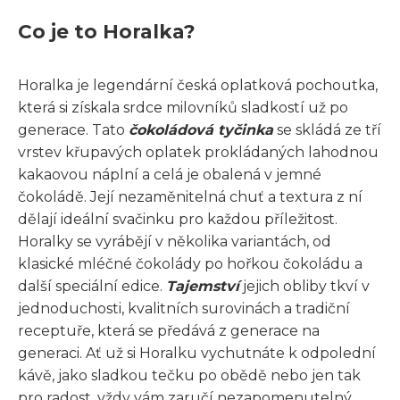
Co je to Horalka?
Horalka je legendární česká oplatková pochoutka,
která si získala srdce milovníků sladkostí už po
generace. Tato
čokoládová tyčinka
se skládá ze tří
vrstev křupavých oplatek prokládaných lahodnou
kakaovou náplní a celá je obalená v jemné
čokoládě. Její nezaměnitelná chuť a textura z ní
dělají ideální svačinku pro každou příležitost.
Horalky se vyrábějí v několika variantách, od
klasické mléčné čokolády po hořkou čokoládu a
další speciální edice.
Tajemství
jejich obliby tkví v
jednoduchosti, kvalitních surovinách a tradiční
receptuře, která se předává z generace na
generaci. Ať už si Horalku vychutnáte k odpolední
kávě, jako sladkou tečku po obědě nebo jen tak
pro radost, vždy vám zaručí nezapomenutelný