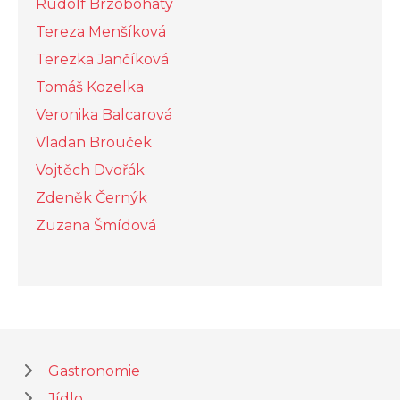
Rudolf Brzobohatý
Tereza Menšíková
Terezka Jančíková
Tomáš Kozelka
Veronika Balcarová
Vladan Brouček
Vojtěch Dvořák
Zdeněk Černýk
Zuzana Šmídová
Gastronomie
Jídlo