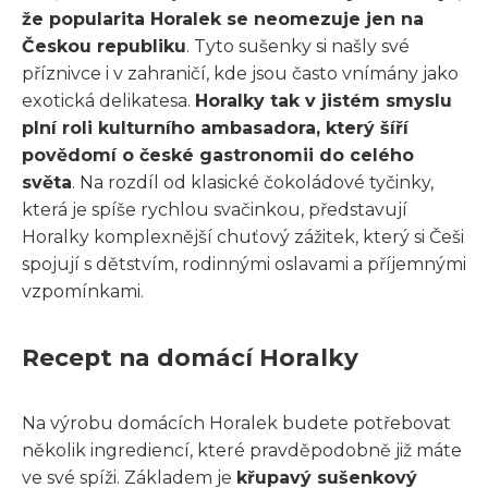
že popularita Horalek se neomezuje jen na
Českou republiku
. Tyto sušenky si našly své
příznivce i v zahraničí, kde jsou často vnímány jako
exotická delikatesa.
Horalky tak v jistém smyslu
plní roli kulturního ambasadora, který šíří
povědomí o české gastronomii do celého
světa
. Na rozdíl od klasické čokoládové tyčinky,
která je spíše rychlou svačinkou, představují
Horalky komplexnější chuťový zážitek, který si Češi
spojují s dětstvím, rodinnými oslavami a příjemnými
vzpomínkami.
Recept na domácí Horalky
Na výrobu domácích Horalek budete potřebovat
několik ingrediencí, které pravděpodobně již máte
ve své spíži. Základem je
křupavý sušenkový