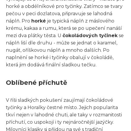
horké a obdélníkové pro tyčinky. Zatímco se tvary
pečou v peci dozlatova, připravuje se lahodná
náplň. Pro
horké
je typická náplň z máslového
krému, kakaa a rumu, která se po upečení nanáší
mezi dva plátky těsta. U
čokoládových tyčinek
se
náplň liší dle druhu - může se jednat o karamel,
nugát, oříškovou náplň a mnoho dalších. Po
naplnění se horké i tyčinky obalují v čokoládě,
která jim dodává finální sladkou tečku.
Oblíbené příchutě
V říši sladkých pokušení zaujímají čokoládové
tyčinky a Horalky čestné místo. Jejich popularita
tkví nejen v lahodné chuti, ale taky v rozmanitosti
příchutí, co uspokojí i ty nejnáročnější jazýčky.
Milovníci klasiky si přijdou na své s tradiční