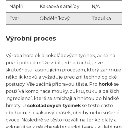
Náplň
Kakaová s arašídy
N/A
Tvar
Obdélníkový
Tabulka
Výrobní proces
Výroba horalek a čokoládových tyčinek, ač se na
první pohled může zdát jednoduchá, je ve
skutečnosti fascinujícím procesem, který zahrnuje
několik kroků a vyžaduje precizní technologické
postupy. Vše začíná přípravou těsta. Pro
horké
se
používá kombinace mouky, cukru, tuku a dalších
ingrediencí, které se smíchají a hnětou do hladké
hmoty. U
čokoládových tyčinek
se těsto často
obohacuje o kakaový prášek, ořechy nebo sušené
ovoce. Následně se těsto rozválí na tenké pláty a
vykrajují se z něj charakteristické tvary - kulaté pro