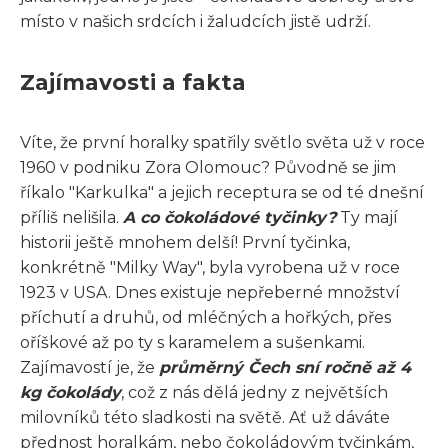
místo v našich srdcích i žaludcích jistě udrží.
Zajímavosti a fakta
Víte, že první horalky spatřily světlo světa už v roce
1960 v podniku Zora Olomouc? Původně se jim
říkalo "Karkulka" a jejich receptura se od té dnešní
příliš nelišila.
A co čokoládové tyčinky?
Ty mají
historii ještě mnohem delší! První tyčinka,
konkrétně "Milky Way", byla vyrobena už v roce
1923 v USA. Dnes existuje nepřeberné množství
příchutí a druhů, od mléčných a hořkých, přes
oříškové až po ty s karamelem a sušenkami.
Zajímavostí je, že
průměrný Čech sní ročně až 4
kg čokolády
, což z nás dělá jedny z největších
milovníků této sladkosti na světě. Ať už dáváte
přednost horalkám, nebo čokoládovým tyčinkám,