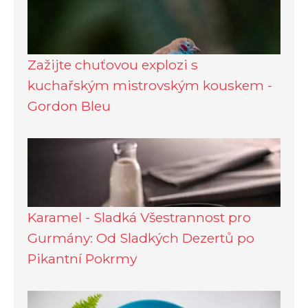
Zažijte chuťovou explozi s
kuchařským mistrovským kouskem -
Gordon Bleu
Karamel - Sladká Všestrannost pro
Gurmány: Od Sladkých Dezertů po
Pikantní Pokrmy